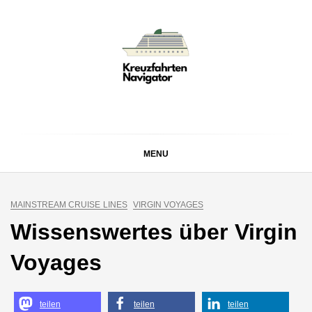
Skip
to
content
KREUZFAHRTEN
Kreuzfahrt-Neuigkeiten aus aller Welt
NAVIGATOR
MENU
MAINSTREAM CRUISE LINES
VIRGIN VOYAGES
Wissenswertes über Virgin
Voyages
teilen
teilen
teilen