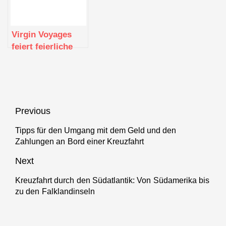
strategische
von nachhaltigem
Wachstum
Schiffstreibstoff
voranzutreiben
an
Virgin Voyages
feiert feierliche
Eröffnung des
neuen Terminals V
in PortMiami
Beitragsnavigation
Previous
Tipps für den Umgang mit dem Geld und den
Previous
Zahlungen an Bord einer Kreuzfahrt
post:
Next
Kreuzfahrt durch den Südatlantik: Von Südamerika bis
Next
zu den Falklandinseln
post: