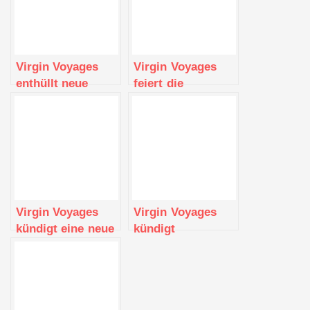
Virgin Voyages
Virgin Voyages
enthüllt neue
feiert die
Pläne für das UK-
Auslieferung der
Debüt der Valiant
Scarlet Lady
Lady
Virgin Voyages
Virgin Voyages
kündigt eine neue
kündigt
Finanzierung in
branchenweit
Höhe von 550
erste
Millionen Dollar
Partnerschaften
an, um das
mit drei Anbietern