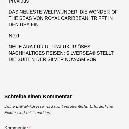
Beitragsnavigation
Previous
DAS NEUESTE WELTWUNDER, DIE WONDER OF
Previous
THE SEAS VON ROYAL CARIBBEAN, TRIFFT IN
post:
DEN USA EIN
Next
NEUE ÄRA FÜR ULTRALUXURIÖSES,
Next
NACHHALTIGES REISEN: SILVERSEA® STELLT
post:
DIE SUITEN DER SILVER NOVASM VOR
Schreibe einen Kommentar
Deine E-Mail-Adresse wird nicht veröffentlicht.
Erforderliche
Felder sind mit
*
markiert
Kommentar
*