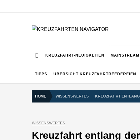
Skip
to
content
KREUZFAHRTEN NA
Kreuzfahrt-Neuigkeiten aus aller Welt
KREUZFAHRT-NEUIGKEITEN
MAINSTREAM 
TIPPS
ÜBERSICHT KREUZFAHRTREEDEREIEN
HOME
WISSENSWERTES
KREUZFAHRT ENTLANG 
WISSENSWERTES
Kreuzfahrt entlang de