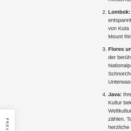
Lombok
entspannt
von Kuta 
Mount Rin
Flores u
der berü
Nationalp
Schnorche
Unterwass
Java:
Ihr
Kultur b
Weltkultu
zählen. T
herzliche