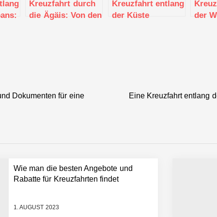
tlang
Kreuzfahrt durch
Kreuzfahrt entlang
Kreuz
pans:
die Ägäis: Von den
der Küste
der W
 zu
griechischen
Neuseelands: Von
Afrik
hen
Inseln bis zur
Auckland bis zu
Kapst
türkischen Küste
den Fjorden
den K
Insel
 und Dokumenten für eine
Eine Kreuzfahrt entlang 
Wie man die besten Angebote und
Rabatte für Kreuzfahrten findet
1. AUGUST 2023