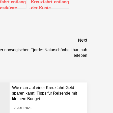
fahrt entlang
Kreuzfahrt entlang
estküste
der Küste
as: Von
Norwegens: Die
adt bis zu
berühmte
anarischen
Hurtigruten-Route
n
Next
der norwegischen Fjorde: Naturschönheit hautnah
Next
erleben
post:
Wie man auf einer Kreuzfahrt Geld
sparen kann: Tipps für Reisende mit
kleinem Budget
12. JULI 2023