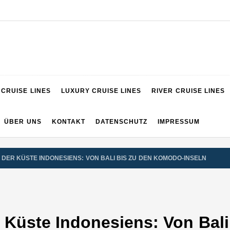
VIGATOR
CRUISE LINES
LUXURY CRUISE LINES
RIVER CRUISE LINES
ÜBER UNS
KONTAKT
DATENSCHUTZ
IMPRESSUM
DER KÜSTE INDONESIENS: VON BALI BIS ZU DEN KOMODO-INSELN
r Küste Indonesiens: Von Bal