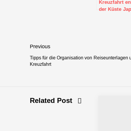
Kreuzfahrt en
der Küste Ja
Von Tokio bis
den historisc
Städten
Beitragsnavigation
Previous
Tipps für die Organisation von Reiseunterlagen
Previous
Kreuzfahrt
post:
Related Post