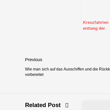
Kreuzfahrten
entlang der
norwegische
Küste: Von d
Fjorden bis 
Nordkap
Beitragsnavigation
Previous
Wie man sich auf das Ausschiffen und die Rückk
Previous
vorbereitet
post:
Related Post