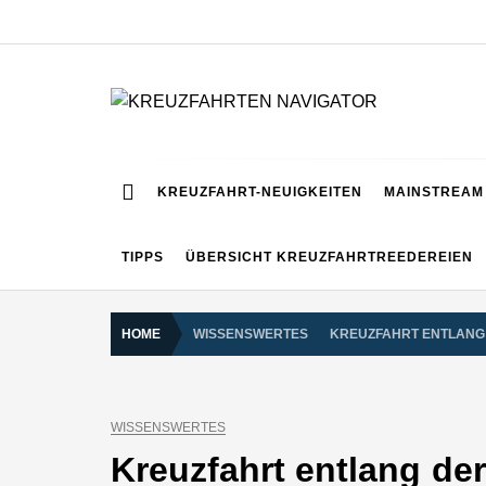
Skip
to
content
KREUZFAHRTEN NA
Kreuzfahrt-Neuigkeiten aus aller Welt
KREUZFAHRT-NEUIGKEITEN
MAINSTREAM 
TIPPS
ÜBERSICHT KREUZFAHRTREEDEREIEN
HOME
WISSENSWERTES
KREUZFAHRT ENTLANG 
WISSENSWERTES
Kreuzfahrt entlang de