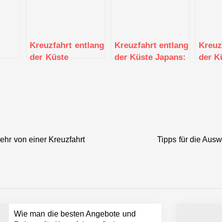
Kreuzfahrt entlang
Kreuzfahrt entlang
Kreuz
der Küste
der Küste Japans:
der K
n
Norwegens: Die
Von Tokio bis zu
Kanad
en
berühmte
den historischen
Natur
zum
Hurtigruten-Route
Städten
und c
Städt
ehr von einer Kreuzfahrt
Tipps für die Ausw
Wie man die besten Angebote und