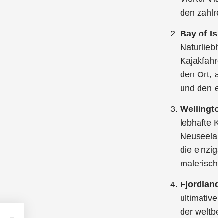
den zahlr
Bay of I
Naturlieb
Kajakfahr
den Ort, 
und den e
Wellingt
lebhafte 
Neuseelan
die einzi
malerisch
Fjordlan
ultimativ
der weltb