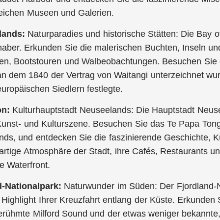
eichen Museen und Galerien.
slands:
Naturparadies und historische Stätten: Die Bay of
haber. Erkunden Sie die malerischen Buchten, Inseln un
en, Bootstouren und Walbeobachtungen. Besuchen Sie d
an dem 1840 der Vertrag von Waitangi unterzeichnet wu
uropäischen Siedlern festlegte.
on:
Kulturhauptstadt Neuseelands: Die Hauptstadt Neusee
Kunst- und Kulturszene. Besuchen Sie das Te Papa To
ds, und entdecken Sie die faszinierende Geschichte, K
gartige Atmosphäre der Stadt, ihre Cafés, Restaurants u
e Waterfront.
d-Nationalpark:
Naturwunder im Süden: Der Fjordland-N
e Highlight Ihrer Kreuzfahrt entlang der Küste. Erkunde
erühmte Milford Sound und der etwas weniger bekannte