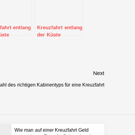
fahrt entlang
Kreuzfahrt entlang
üste
der Küste
as:
Indonesiens: Von
schönheiten
Bali bis zu den
harmante
Komodo-Inseln
e
Next
ahl des richtigen Kabinentyps für eine Kreuzfahrt
Next
post:
Wie man auf einer Kreuzfahrt Geld