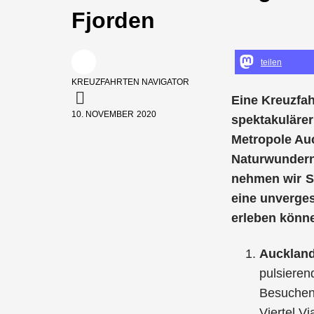
Fjorden
teilen
KREUZFAHRTEN NAVIGATOR
Eine Kreuzfah
10. NOVEMBER 2020
spektakulärer
Metropole Auc
Naturwundern,
nehmen wir Si
eine unverges
erleben könn
Aucklan
pulsieren
Besuchen 
Viertel V