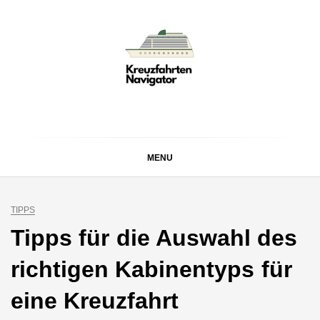
Skip
to
content
KREUZFAHRTEN
Kreuzfahrt-Neuigkeiten aus aller Welt
NAVIGATOR
MENU
TIPPS
Tipps für die Auswahl des
richtigen Kabinentyps für
eine Kreuzfahrt