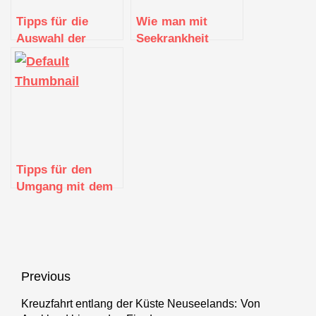
Tipps für die
Wie man mit
Auswahl der
Seekrankheit
besten Reisezeit
umgeht: Tipps
für eine
und Tricks für eine
Kreuzfahrtdestination
angenehme
Kreuzfahrt
Tipps für den
Umgang mit dem
Gepäck und dem
Packen für eine
Kreuzfahrt
Beitragsnavigation
Previous
Kreuzfahrt entlang der Küste Neuseelands: Von
Previous