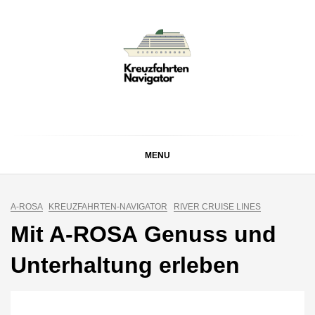
Skip
to
content
KREUZFAHRTEN
Kreuzfahrt-Neuigkeiten aus aller Welt
NAVIGATOR
MENU
A-ROSA
KREUZFAHRTEN-NAVIGATOR
RIVER CRUISE LINES
Mit A-ROSA Genuss und
Unterhaltung erleben