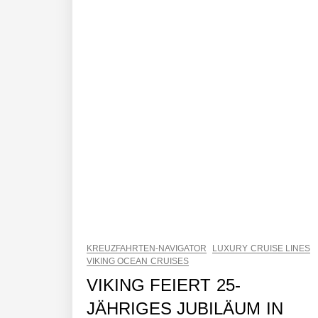
KREUZFAHRTEN-NAVIGATOR
LUXURY CRUISE LINES
VIKING OCEAN CRUISES
VIKING FEIERT 25-
JÄHRIGES JUBILÄUM IN