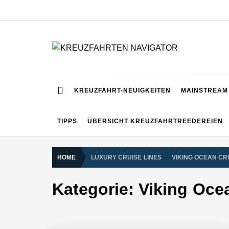
Skip
to
content
KREUZFAHRTEN NA
Kreuzfahrt-Neuigkeiten aus aller Welt
KREUZFAHRT-NEUIGKEITEN
MAINSTREAM 
TIPPS
ÜBERSICHT KREUZFAHRTREEDEREIEN
HOME
LUXURY CRUISE LINES
VIKING OCEAN CR
Kategorie:
Viking Oce