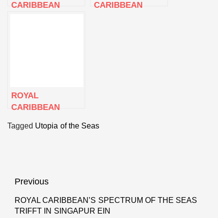
CARIBBEAN
CARIBBEAN
AUF
FEIERT DIE
TAUFT DAS
KIELLEGUNG DER
NEUESTE
ICON OF THE
WELTWUNDER
SEAS
OFFIZIELL AUF
DEN NAMEN
WONDER OF THE
SEAS
ROYAL
CARIBBEAN
ERNENNT
Tagged
Utopia of the Seas
WONDER MOM
ZUR PATIN DES
WONDER OF THE
SEAS
Beitragsnavigation
Previous
ROYAL CARIBBEAN’S SPECTRUM OF THE SEAS
Previous
TRIFFT IN SINGAPUR EIN
post: