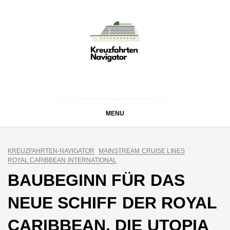
Skip
to
content
KREUZFAHRTEN
Kreuzfahrt-Neuigkeiten aus aller Welt
NAVIGATOR
MENU
KREUZFAHRTEN-NAVIGATOR
MAINSTREAM CRUISE LINES
ROYAL CARIBBEAN INTERNATIONAL
BAUBEGINN FÜR DAS
NEUE SCHIFF DER ROYAL
CARIBBEAN, DIE UTOPIA