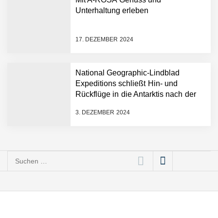
Unterhaltung erleben
17. DEZEMBER 2024
National Geographic-Lindblad
Expeditions schließt Hin- und
Rückflüge in die Antarktis nach der
historischen ersten „Antarctica
3. DEZEMBER 2024
Direct“-Kreuzfahrt ab
Suchen
nach: