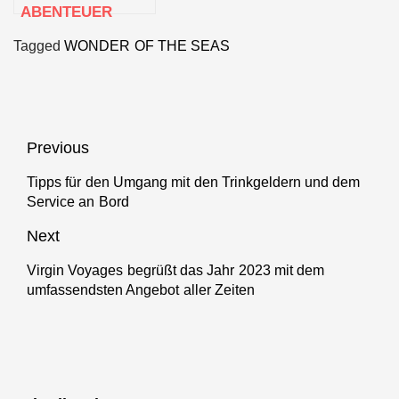
ABENTEUER
BEGINNT: DAS
Tagged
WONDER OF THE SEAS
WONDER OF THE
SEAS VON ROYAL
CARIBBEAN
TRIFFT ZUM
ERSTEN MAL IN
Beitragsnavigation
Previous
EUROPA EIN
Tipps für den Umgang mit den Trinkgeldern und dem
Previous
Service an Bord
post:
Next
Virgin Voyages begrüßt das Jahr 2023 mit dem
Next
umfassendsten Angebot aller Zeiten
post: