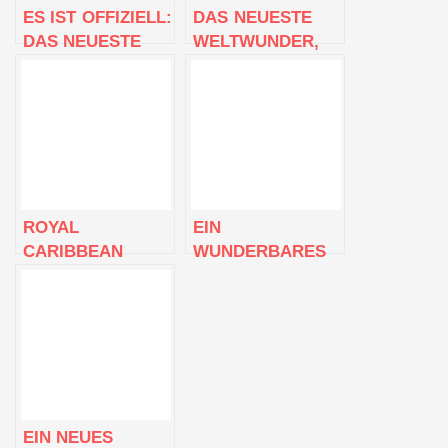
ES IST OFFIZIELL:
DAS NEUESTE
DAS NEUESTE
WELTWUNDER,
WELTWUNDER
DIE WONDER OF
WIRD MITGLIED
THE SEAS VON
VON ROYAL
ROYAL
CARIBBEAN
CARIBBEAN,
INTERNATIONAL
TRIFFT IN DEN
USA EIN
ROYAL
EIN
CARIBBEAN
WUNDERBARES
ERNENNT
DEBÜT: ROYAL
WONDER MOM
CARIBBEAN’S
ZUR PATIN DES
WONDER OF THE
WONDER OF THE
SEAS STICHT
SEAS
VON DER USA IN
SEE
EIN NEUES