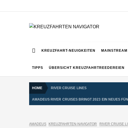
Skip
to
content
KREUZFAHRTEN NA
Kreuzfahrt-Neuigkeiten aus aller Welt
KREUZFAHRT-NEUIGKEITEN
MAINSTREAM 
TIPPS
ÜBERSICHT KREUZFAHRTREEDEREIEN
HOME
RIVER CRUISE LINES
AMADEUS RIVER CRUISES BRINGT 2023 EIN NEUES FÜ
AMADEUS
KREUZFAHRTEN-NAVIGATOR
RIVER CRUISE L