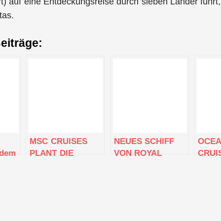
) auf eine Entdeckungsreise durch sieben Länder führt,
tas.
eiträge:
MSC CRUISES
NEUES SCHIFF
OCEA
 dem
PLANT DIE
VON ROYAL
CRUI
eues
BISHER GRÖSSTE
CARIBBEAN,
NEUE
r die
US-PRÄSENZ MIT
UTOPIA OF THE
VISTA
tte
FÜNF SCHIFFEN
SEAS, ERREICHT
FINC
FÜR DIE SAISON
ERSTEN
WERF
WINTER 2023-2024
WICHTIGEN
ZU W