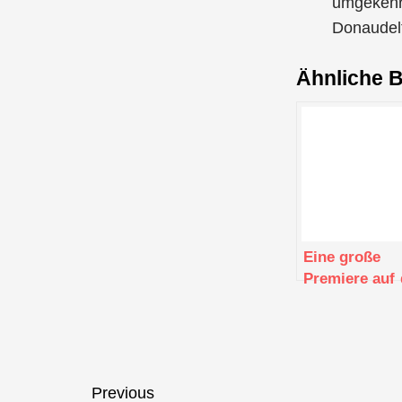
umgekehrt
Donaudel
Ähnliche B
Eine große
Premiere auf
Rhein: Ein n
Flaggschiff fü
AMADEUS-Flo
Beitragsnavigation
Previous