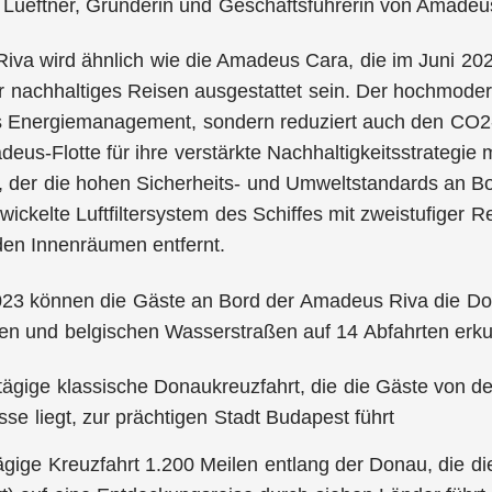
a Lueftner, Gründerin und Geschäftsführerin von Amadeu
va wird ähnlich wie die Amadeus Cara, die im Juni 2022
r nachhaltiges Reisen ausgestattet sein. Der hochmodern
es Energiemanagement, sondern reduziert auch den CO2-
eus-Flotte für ihre verstärkte Nachhaltigkeitsstrategi
, der die hohen Sicherheits- und Umweltstandards an B
wickelte Luftfiltersystem des Schiffes mit zweistufiger Re
den Innenräumen entfernt.
023 können die Gäste an Bord der Amadeus Riva die Do
hen und belgischen Wasserstraßen auf 14 Abfahrten erk
tägige klassische Donaukreuzfahrt, die die Gäste von 
üsse liegt, zur prächtigen Stadt Budapest führt
ägige Kreuzfahrt 1.200 Meilen entlang der Donau, die d