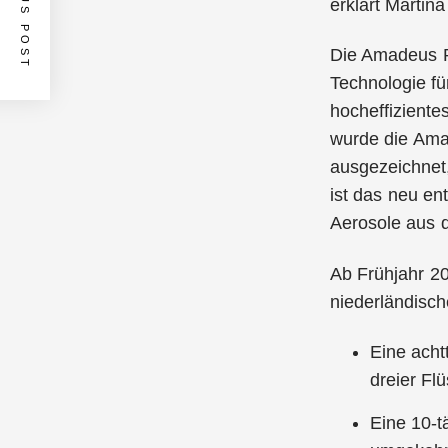
PREVIOUS POST
erklärt Martin
Die Amadeus Ri
Technologie fü
hocheffizient
wurde die Amad
ausgezeichnet
ist das neu ent
Aerosole aus 
Ab Frühjahr 2
niederländisc
Eine acht
dreier Fl
Eine 10-t