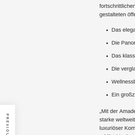
fortschrittlic
gestalteten öf
Das elega
Die Pano
Das klass
Die vergl
Wellnessb
Ein groß
„Mit der Amade
starke weltwe
luxuriöser Kom