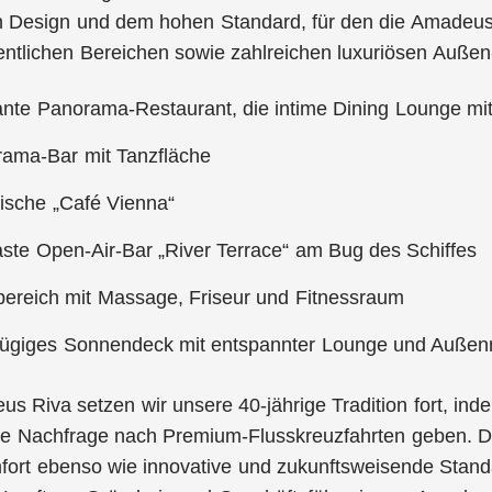
hen Design und dem hohen Standard, für den die Amadeus-
fentlichen Bereichen sowie zahlreichen luxuriösen Außen
nte Panorama-Restaurant, die intime Dining Lounge mi
rama-Bar mit Tanzfläche
ische „Café Vienna“
aste Open-Air-Bar „River Terrace“ am Bug des Schiffes
ereich mit Massage, Friseur und Fitnessraum
zügiges Sonnendeck mit entspannter Lounge und Außenr
us Riva setzen wir unsere 40-jährige Tradition fort, ind
ite Nachfrage nach Premium-Flusskreuzfahrten geben.
fort ebenso wie innovative und zukunftsweisende Stand