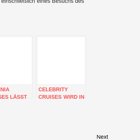
 einschließlich eines Besuchs des
NIA
CELEBRITY
SES LÄSST
CRUISES WIRD IN
S SCHIFF
DER SAISON
 IN DER
2023-2024 IN
ANTIERI
WEITEREN
T IN GENUA
LÄNDERN UND
ASSER
STÄDTEN ASIENS
Next