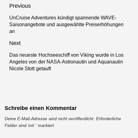
ausverkauft und
Beitragsnavigation
Previous
bricht den Rekord
im vierten Jahr in
UnCruise Adventures kündigt spannende WAVE-
Previous
Saisonangebote und ausgewählte Preiserhöhungen
Folge
post:
an
Next
Das neueste Hochseeschiff von Viking wurde in Los
Next
Angeles von der NASA-Astronautin und Aquanautin
post:
Nicole Stott getauft
Schreibe einen Kommentar
Deine E-Mail-Adresse wird nicht veröffentlicht.
Erforderliche
Felder sind mit
*
markiert