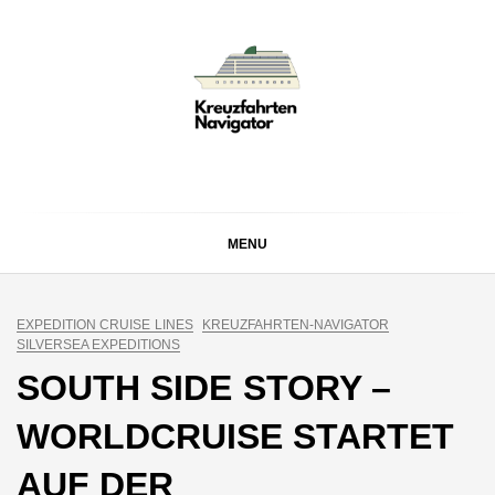
Skip
to
content
KREUZFAHRTEN
Kreuzfahrt-Neuigkeiten aus aller Welt
NAVIGATOR
MENU
EXPEDITION CRUISE LINES
KREUZFAHRTEN-NAVIGATOR
SILVERSEA EXPEDITIONS
SOUTH SIDE STORY –
WORLDCRUISE STARTET
AUF DER