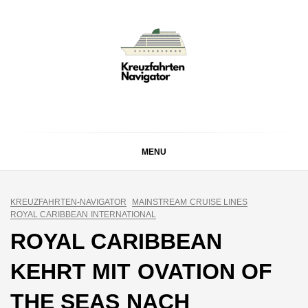
Skip
to
content
KREUZFAHRTEN
Kreuzfahrt-Neuigkeiten aus aller Welt
NAVIGATOR
MENU
KREUZFAHRTEN-NAVIGATOR
MAINSTREAM CRUISE LINES
ROYAL CARIBBEAN INTERNATIONAL
ROYAL CARIBBEAN
KEHRT MIT OVATION OF
THE SEAS NACH