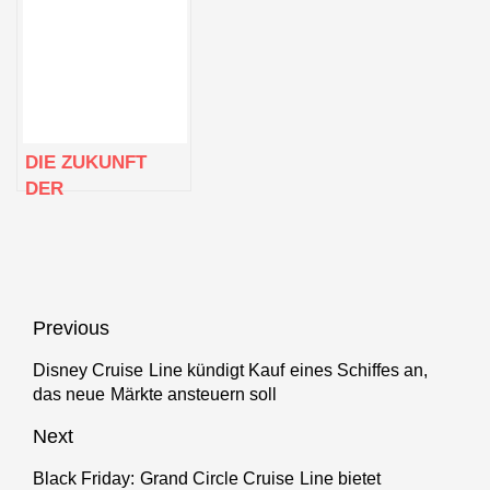
VON
IN NEW YORK
MANHATTAN:
CITY EIN: MSC
MSC CRUISES
CRUISES NIMMT
KÜNDIGT AN,
DIE MSC
DASS DAS
SEASCAPE IN DIE
NÄCHSTE US-
FLOTTE AUF
DIE ZUKUNFT
FLAGGSCHIFF IN
DER
NEW YORK ZU
KREUZFAHRT IST
WASSER
DA – DAS
GELASSEN WIRD
BAHNBRECHENDE
NEUE
FLAGGSCHIFF
Beitragsnavigation
Previous
VON MSC
CRUISES, MSC
Disney Cruise Line kündigt Kauf eines Schiffes an,
Previous
das neue Märkte ansteuern soll
WORLD EUROPA,
post:
STICHT ZUR
Next
TAUFE IN DOHA,
QATAR, IN SEE
Black Friday: Grand Circle Cruise Line bietet
Next