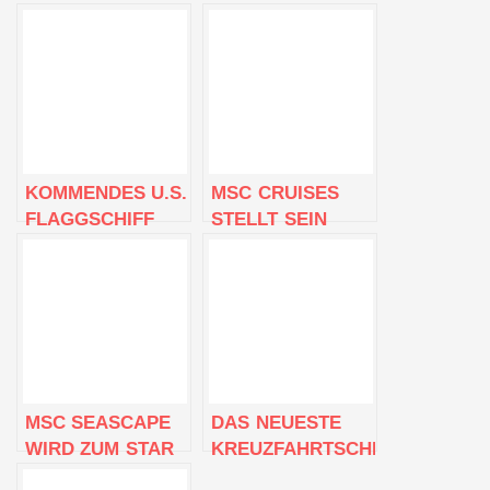
KOMMENDES U.S.
MSC CRUISES
FLAGGSCHIFF
STELLT SEIN
MSC SEASCAPE
NEUESTES
SCHLIESST
FLAGGSCHIFF
ERFOLGREICHE
MSC SEASCAPE
SEEERPROBUNG
IN EINER
AB
GLANZVOLLEN
ZEREMONIE IN
NEW YORK CITY
MSC SEASCAPE
DAS NEUESTE
VOR
WIRD ZUM STAR
KREUZFAHRTSCHIFF
DER SKYLINE
DER WELT TRIFFT