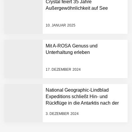
Crystal feiert 35 Jahre
Außergewöhnlichkeit auf See
10. JANUAR 2025
Mit A-ROSA Genuss und
Unterhaltung erleben
17. DEZEMBER 2024
National Geographic-Lindblad
Expeditions schließt Hin- und
Rückflüge in die Antarktis nach der
historischen ersten „Antarctica
3. DEZEMBER 2024
Direct“-Kreuzfahrt ab