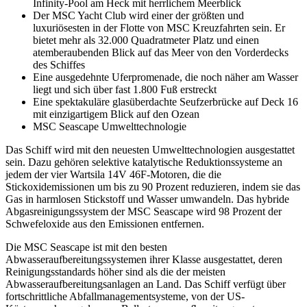
Infinity-Pool am Heck mit herrlichem Meerblick
Der MSC Yacht Club wird einer der größten und
luxuriösesten in der Flotte von MSC Kreuzfahrten sein. Er
bietet mehr als 32.000 Quadratmeter Platz und einen
atemberaubenden Blick auf das Meer von den Vorderdecks
des Schiffes
Eine ausgedehnte Uferpromenade, die noch näher am Wasser
liegt und sich über fast 1.800 Fuß erstreckt
Eine spektakuläre glasüberdachte Seufzerbrücke auf Deck 16
mit einzigartigem Blick auf den Ozean
MSC Seascape Umwelttechnologie
Das Schiff wird mit den neuesten Umwelttechnologien ausgestattet
sein. Dazu gehören selektive katalytische Reduktionssysteme an
jedem der vier Wartsila 14V 46F-Motoren, die die
Stickoxidemissionen um bis zu 90 Prozent reduzieren, indem sie das
Gas in harmlosen Stickstoff und Wasser umwandeln. Das hybride
Abgasreinigungssystem der MSC Seascape wird 98 Prozent der
Schwefeloxide aus den Emissionen entfernen.
Die MSC Seascape ist mit den besten
Abwasseraufbereitungssystemen ihrer Klasse ausgestattet, deren
Reinigungsstandards höher sind als die der meisten
Abwasseraufbereitungsanlagen an Land. Das Schiff verfügt über
fortschrittliche Abfallmanagementsysteme, von der US-