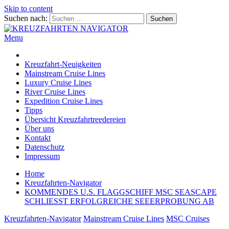
Skip to content
Suchen nach:
Menu
KREUZFAHRTEN NAVIGATOR
Kreuzfahrt-Neuigkeiten aus aller Welt
Kreuzfahrt-Neuigkeiten
Mainstream Cruise Lines
Luxury Cruise Lines
River Cruise Lines
Expedition Cruise Lines
Tipps
Übersicht Kreuzfahrtreedereien
Über uns
Kontakt
Datenschutz
Impressum
Home
Kreuzfahrten-Navigator
KOMMENDES U.S. FLAGGSCHIFF MSC SEASCAPE
SCHLIESST ERFOLGREICHE SEEERPROBUNG AB
Kreuzfahrten-Navigator
Mainstream Cruise Lines
MSC Cruises