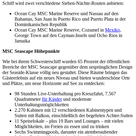
Schiff wird zwei verschiedene Sieben-Nächte-Routen anbieten:
Ocean Cay MSC Marine Reserve und Nassau auf den
Bahamas, San Juan in Puerto Rico und Puerto Plata in der
Dominikanischen Republik
Ocean Cay MSC Marine Reserve, Cozumel in
Mexiko
,
George Town auf den Cayman-Inseln und Ocho Rios in
Jamaika
MSC Seascape Höhepunkte
Wie bei ihrem Schwesterschiff wurden 65 Prozent der öffentlichen
Bereiche der MSC Seascape gegenüber dem ursprünglichen Design
der Seaside-Klasse völlig neu gestaltet. Diese Räume bringen das
Gästeerlebnis auf ein neues Niveau und bieten wunderschöne Orte
und Plätze, um neue Horizonte auf See zu entdecken:
98 Stunden Live-Unterhaltung pro Kreuzfahrt, 7.567
Quadratmeter
für Kinder
und modernste
Unterhaltungsmöglichkeiten
2.270 Kabinen mit 12 verschiedenen Kabinentypen und
Suiten mit Balkon, einschließlich der begehrten Achter-Suiten
11 Speiselokale – plus 19 Bars und Lounges – mit vielen
Möglichkeiten, im Freien zu essen und zu trinken
Sechs Swimmingpools, darunter ein atemberaubender