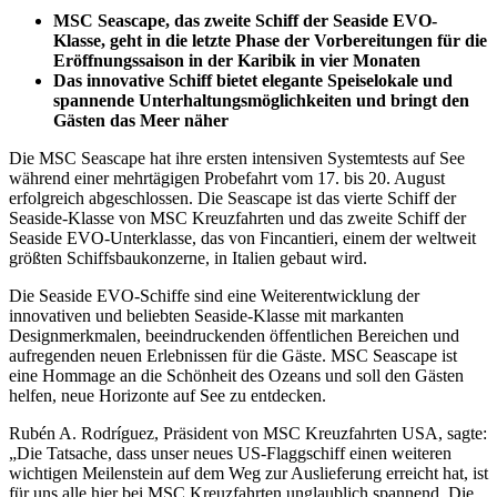
MSC Seascape, das zweite Schiff der Seaside EVO-
Klasse, geht in die letzte Phase der Vorbereitungen für die
Eröffnungssaison in der Karibik in vier Monaten
Das innovative Schiff bietet elegante Speiselokale und
spannende Unterhaltungsmöglichkeiten und bringt den
Gästen das Meer näher
Die MSC Seascape hat ihre ersten intensiven Systemtests auf See
während einer mehrtägigen Probefahrt vom 17. bis 20. August
erfolgreich abgeschlossen. Die Seascape ist das vierte Schiff der
Seaside-Klasse von MSC Kreuzfahrten und das zweite Schiff der
Seaside EVO-Unterklasse, das von Fincantieri, einem der weltweit
größten Schiffsbaukonzerne, in Italien gebaut wird.
Die Seaside EVO-Schiffe sind eine Weiterentwicklung der
innovativen und beliebten Seaside-Klasse mit markanten
Designmerkmalen, beeindruckenden öffentlichen Bereichen und
aufregenden neuen Erlebnissen für die Gäste. MSC Seascape ist
eine Hommage an die Schönheit des Ozeans und soll den Gästen
helfen, neue Horizonte auf See zu entdecken.
Rubén A. Rodríguez, Präsident von MSC Kreuzfahrten USA, sagte:
„Die Tatsache, dass unser neues US-Flaggschiff einen weiteren
wichtigen Meilenstein auf dem Weg zur Auslieferung erreicht hat, ist
für uns alle hier bei MSC Kreuzfahrten unglaublich spannend. Die