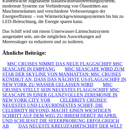
Küstenwache zugelassene Ballastwasseraufbereitungssysteme,
modernste Systeme zur Verhinderung von Ölaustritten aus
Maschinenräumen und verschiedene Verbesserungen der
Energieeffizienz – von Wärmerückgewinnungssystemen bis hin zu
LED-Beleuchtung, die Energie sparen kann.
Das Schiff wird mit einem Unterwasser-Lärmschutzsystem
ausgestattet sein, um die möglichen Auswirkungen auf
Meeressäuger zu reduzieren und zu isolieren.
Ähnliche Beiträge:
MSC CRUISES NIMMT DAS NEUE FLAGGSCHIFF MSC
SEASCAPE IN EMPFANG
MSC SEASCAPE WIRD ZUM
STAR DER SKYLINE VON MANHATTAN: MSC CRUISES
KÜNDIGT AN, DASS DAS NÄCHSTE US-FLAGGSCHIFF IN
NEW YORK ZU WASSER GELASSEN WIRD
MSC
CRUISES STELLT SEIN NEUESTES FLAGGSCHIFF MSC
SEASCAPE IN EINER GLANZVOLLEN ZEREMONIE IN
NEW YORK CITY VOR
CELEBRITY CRUISES‘
NEUESTES UND LUXURIÖSESTES SCHIFF, DIE
CELEBRITY BEYOND, MACHT EINEN WICHTIGEN
SCHRITT AUF DEM WEG ZU IHREM DEBÜT IM APRIL
UND SCHLIESST DIE SEEERPROBUNG ERFOLGREICH
AB
DAS NEUESTE KREUZFAHRTSCHIFF DER WELT