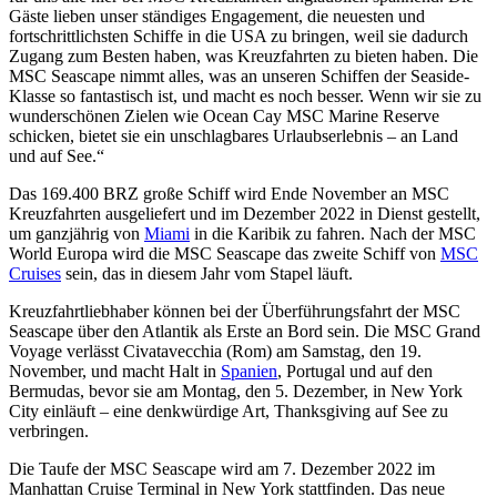
Gäste lieben unser ständiges Engagement, die neuesten und
fortschrittlichsten Schiffe in die USA zu bringen, weil sie dadurch
Zugang zum Besten haben, was Kreuzfahrten zu bieten haben. Die
MSC Seascape nimmt alles, was an unseren Schiffen der Seaside-
Klasse so fantastisch ist, und macht es noch besser. Wenn wir sie zu
wunderschönen Zielen wie Ocean Cay MSC Marine Reserve
schicken, bietet sie ein unschlagbares Urlaubserlebnis – an Land
und auf See.“
Das 169.400 BRZ große Schiff wird Ende November an MSC
Kreuzfahrten ausgeliefert und im Dezember 2022 in Dienst gestellt,
um ganzjährig von
Miami
in die Karibik zu fahren. Nach der MSC
World Europa wird die MSC Seascape das zweite Schiff von
MSC
Cruises
sein, das in diesem Jahr vom Stapel läuft.
Kreuzfahrtliebhaber können bei der Überführungsfahrt der MSC
Seascape über den Atlantik als Erste an Bord sein. Die MSC Grand
Voyage verlässt Civatavecchia (Rom) am Samstag, den 19.
November, und macht Halt in
Spanien
, Portugal und auf den
Bermudas, bevor sie am Montag, den 5. Dezember, in New York
City einläuft – eine denkwürdige Art, Thanksgiving auf See zu
verbringen.
Die Taufe der MSC Seascape wird am 7. Dezember 2022 im
Manhattan Cruise Terminal in New York stattfinden. Das neue