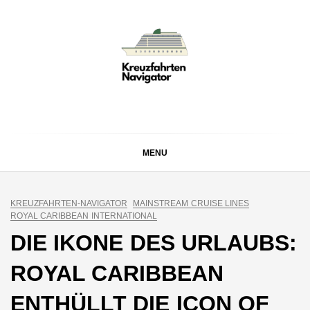
Skip
to
content
KREUZFAHRTEN
Kreuzfahrt-Neuigkeiten aus aller Welt
NAVIGATOR
MENU
KREUZFAHRTEN-NAVIGATOR
MAINSTREAM CRUISE LINES
ROYAL CARIBBEAN INTERNATIONAL
DIE IKONE DES URLAUBS:
ROYAL CARIBBEAN
ENTHÜLLT DIE ICON OF