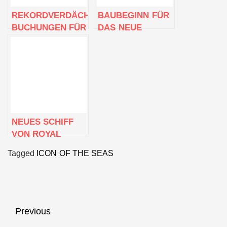
REKORDVERDÄCHTIGE
BAUBEGINN FÜR
BUCHUNGEN FÜR
DAS NEUE
EIN
SCHIFF DER
REKORDVERDÄCHTIGES
ROYAL
SCHIFF: DIE ICON
CARIBBEAN, DIE
OF THE SEAS
UTOPIA OF THE
VON ROYAL
SEAS
CARIBBEAN
STELLT EINEN
NEUES SCHIFF
NEUEN REKORD
VON ROYAL
AUF
CARIBBEAN,
Tagged
ICON OF THE SEAS
UTOPIA OF THE
SEAS, ERREICHT
ERSTEN
WICHTIGEN
MEILENSTEIN
Beitragsnavigation
Previous