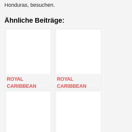
Honduras, besuchen.
Ähnliche Beiträge:
ROYAL
ROYAL
CARIBBEAN
CARIBBEAN
FEIERT DIE
MARKIERT
KIELLEGUNG DER
WICHTIGE
ICON OF THE
MEILENSTEINE
SEAS
FÜR DIE ICON OF
THE SEAS