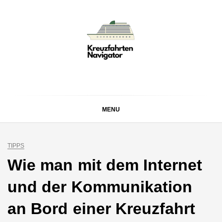
Skip
to
content
KREUZFAHRTEN
Kreuzfahrt-Neuigkeiten aus aller Welt
NAVIGATOR
MENU
TIPPS
Wie man mit dem Internet
und der Kommunikation
an Bord einer Kreuzfahrt