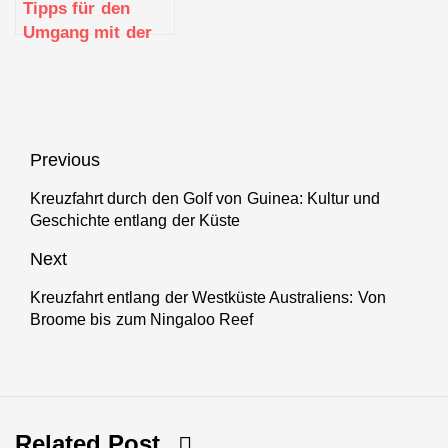
Tipps für den
Umgang mit der
Bordkommunikation:
Telefonie, Internet
und Nachrichten
Beitragsnavigation
Previous
Kreuzfahrt durch den Golf von Guinea: Kultur und
Previous
Geschichte entlang der Küste
post:
Next
Kreuzfahrt entlang der Westküste Australiens: Von
Next
Broome bis zum Ningaloo Reef
post:
Related Post