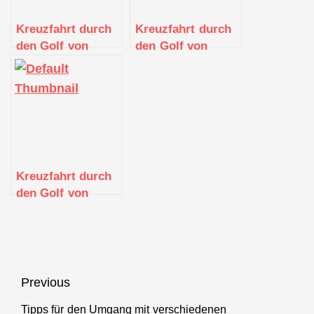
Kreuzfahrt durch
Kreuzfahrt durch
den Golf von
den Golf von
Guinea: Kulturelle
Thailand:
Vielfalt und
Paradiesische
exotische Küsten
Inseln und
exotische Kultur
Kreuzfahrt durch
den Golf von
Mexiko:
Entspannung in
der Karibik und
Kultur in Mexiko
Beitragsnavigation
Previous
Tipps für den Umgang mit verschiedenen
Previous