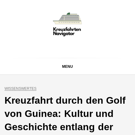
Skip
to
content
KREUZFAHRTEN
Kreuzfahrt-Neuigkeiten aus aller Welt
NAVIGATOR
MENU
WISSENSWERTES
Kreuzfahrt durch den Golf
von Guinea: Kultur und
Geschichte entlang der