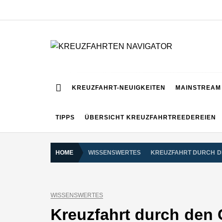
Skip
to
content
KREUZFAHRTEN NA
Kreuzfahrt-Neuigkeiten aus aller Welt
KREUZFAHRT-NEUIGKEITEN
MAINSTREAM 
TIPPS
ÜBERSICHT KREUZFAHRTREEDEREIEN
HOME
WISSENSWERTES
KREUZFAHRT DURCH D
WISSENSWERTES
Kreuzfahrt durch den 