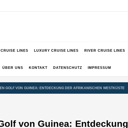
VIGATOR
CRUISE LINES
LUXURY CRUISE LINES
RIVER CRUISE LINES
ÜBER UNS
KONTAKT
DATENSCHUTZ
IMPRESSUM
EN GOLF VON GUINEA: ENTDECKUNG DER AFRIKANISCHEN WESTKÜSTE
Golf von Guinea: Entdeckung