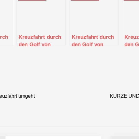
urch
Kreuzfahrt durch
Kreuzfahrt durch
Kreuz
den Golf von
den Golf von
den G
relle
Guinea: Von
Thailand:
Guine
Westafrika zu den
Entdeckung von
und G
sten
Inseln im Atlantik
Thailand,
entla
Kambodscha und
Vietnam
euzfahrt umgeht
KURZE UND