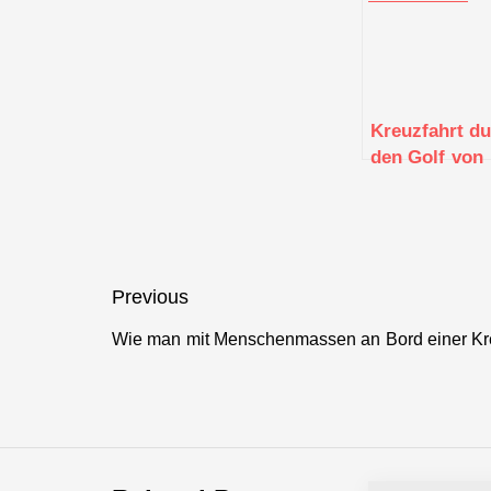
Kreuzfahrt d
den Golf von
Guinea: Kultu
Vielfalt und
exotische Kü
Beitragsnavigation
Previous
Wie man mit Menschenmassen an Bord einer Kr
Previous
post: