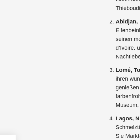
Thieboudi
Abidjan,
Elfenbein
seinen mo
d’Ivoire,
Nachtlebe
Lomé, T
ihren wu
genießen 
farbenfro
Museum, u
Lagos, N
Schmelzti
Sie Märkt