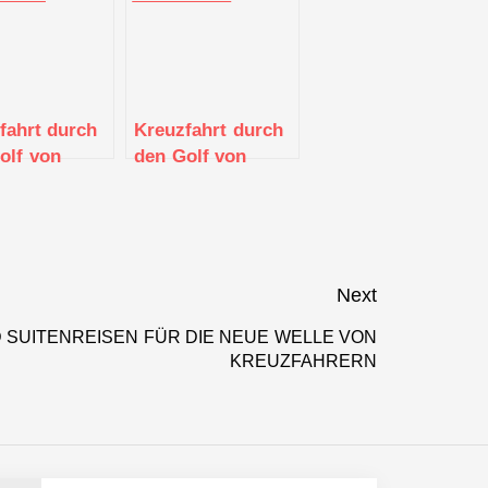
fahrt durch
Kreuzfahrt durch
olf von
den Golf von
a: Kultur
Aden: Von Dubai
eschichte
nach Oman und
ng der Küste
Jemen
Next
 SUITENREISEN FÜR DIE NEUE WELLE VON
Next
KREUZFAHRERN
post: