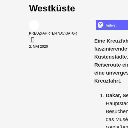
Westküste
teilen
KREUZFAHRTEN NAVIGATOR
Eine Kreuzfa
2. MAI 2020
faszinierende
Küstenstädte.
Reiseroute ei
eine unverges
Kreuzfahrt.
Dakar, S
Hauptstad
Besuchen 
das Musé
Genießen 