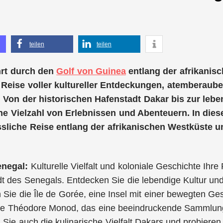
teilen
teilen
hrt durch den
Golf von Guinea
entlang der afrikanis
 Reise voller kultureller Entdeckungen, atemberaub
 Von der historischen Hafenstadt Dakar bis zur lebe
ne Vielzahl von Erlebnissen und Abenteuern. In dies
sliche Reise entlang der afrikanischen Westküste un
enegal:
Kulturelle Vielfalt und koloniale Geschichte Ihre
t des Senegals. Entdecken Sie die lebendige Kultur und
Sie die Île de Gorée, eine Insel mit einer bewegten G
e Théodore Monod, das eine beeindruckende Sammlung 
Sie auch die kulinarische Vielfalt Dakars und probieren 