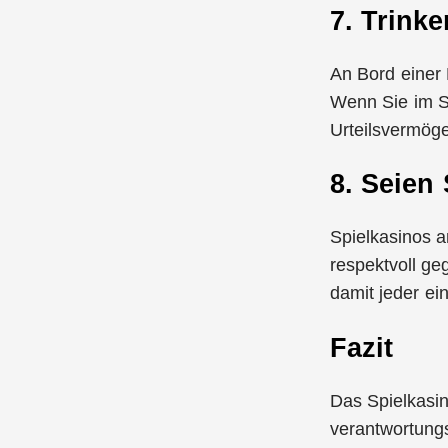
7. Trink
An Bord einer 
Wenn Sie im Sp
Urteilsvermöge
8. Seien 
Spielkasinos a
respektvoll g
damit jeder ei
Fazit
Das Spielkasin
verantwortungs