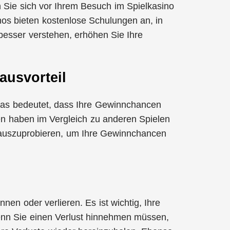
 Sie sich vor Ihrem Besuch im Spielkasino
nos bieten kostenlose Schulungen an, in
besser verstehen, erhöhen Sie Ihre
ausvorteil
 was bedeutet, dass Ihre Gewinnchancen
en haben im Vergleich zu anderen Spielen
le auszuprobieren, um Ihre Gewinnchancen
en oder verlieren. Es ist wichtig, Ihre
Wenn Sie einen Verlust hinnehmen müssen,