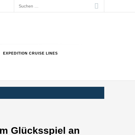
Suchen
nach:
EXPEDITION CRUISE LINES
em Glücksspiel an