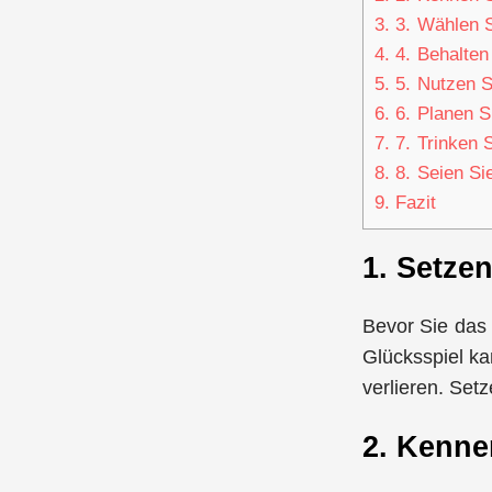
3.
3. Wählen S
4.
4. Behalten 
5.
5. Nutzen S
6.
6. Planen Si
7.
7. Trinken 
8.
8. Seien Sie
9.
Fazit
1. Setze
Bevor Sie das S
Glücksspiel ka
verlieren. Set
2. Kenne