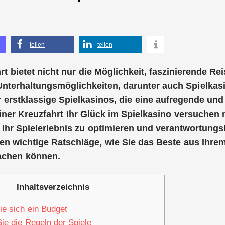
teilen
teilen
rt bietet nicht nur die Möglichkeit, faszinierende R
Unterhaltungsmöglichkeiten, darunter auch Spielkas
 erstklassige Spielkasinos, die eine aufregende u
iner Kreuzfahrt Ihr Glück im Spielkasino versuchen 
Ihr Spielerlebnis zu optimieren und verantwortungsb
en wichtige Ratschläge, wie Sie das Beste aus Ihre
achen können.
Inhaltsverzeichnis
ie sich ein Budget
ie die Regeln der Spiele