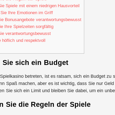
ie Spiele mit einem niedrigen Hausvorteil
Sie Ihre Emotionen im Griff
ie Bonusangebote verantwortungsbewusst
e Ihre Spielzeiten sorgfältig
Sie verantwortungsbewusst
 höflich und respektvoll
n Sie sich ein Budget
pielkasino betreten, ist es ratsam, sich ein Budget zu se
nn Spaß machen, aber es ist wichtig, dass Sie nur Geld
zen Sie sich ein Limit und bleiben Sie dabei, um ein unb
n Sie die Regeln der Spiele