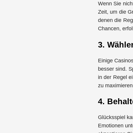
Wenn Sie nicht
Zeit, um die G
denen die Rege
Chancen, erfol
3. Wähle
Einige Casinos
besser sind. S
in der Regel e
zu maximieren
4. Behal
Glücksspiel ka
Emotionen unte