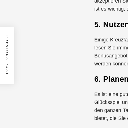
akzeptieren Si
ist es wichtig
5. Nutze
PREVIOUS POST
Einige Kreuzf
lesen Sie imm
Bonusangebote
werden könne
6. Planen
Es ist eine gu
Glücksspiel un
den ganzen Tag
bietet, die Sie