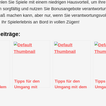
len Sie Spiele mit einem niedrigen Hausvorteil, um Ih
en sorgfältig und nutzen Sie Bonusangebote verantwort
paß machen kann, aber nur, wenn Sie verantwortungsvol
 Ihr Spielerlebnis an Bord in vollen Zügen!
eiträge:
Tipps für den
Tipps für den
Tipps
dem
Umgang mit
Umgang mit dem
Umga
ot an
anderen
Alkoholangebot an
Geld 
Passagieren an
Bord einer
Zahlu
Bord einer
Kreuzfahrt
Bord 