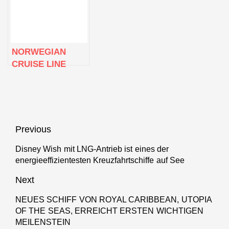
INNOVATION“
FEIERN 100
UND FEIERT
ERFOLGREICHE
DAMIT SEINE
LEHRER
VERGANGENHEIT,
WÄHREND DER
NORWEGIAN
GEGENWART
TEXANISCHEN
CRUISE LINE
UND ZUKUNFT
PREMIERE DER
BEGRÜSST
NORWEGIAN
OFFIZIELL DIE
PRIMA
NORWEGIAN
PRIMA
Beitragsnavigation
Previous
Disney Wish mit LNG-Antrieb ist eines der
Previous
energieeffizientesten Kreuzfahrtschiffe auf See
post:
Next
NEUES SCHIFF VON ROYAL CARIBBEAN, UTOPIA
Next
OF THE SEAS, ERREICHT ERSTEN WICHTIGEN
post:
MEILENSTEIN