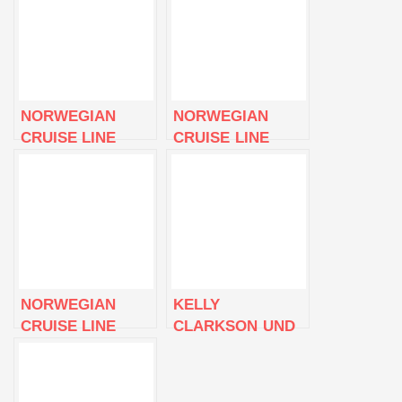
NORWEGIAN
NORWEGIAN
CRUISE LINE
CRUISE LINE
ZEIGT ERSTMALS
PRÄSENTIERT
EINE EPISODE
NEUE EMBARK-
VON „EMBARK
EPISODE –
WITH NCL“ MIT
„ABENTEUER
DER NEUEN
ALASKA“
NORWEGIAN
PRIMA
NORWEGIAN
KELLY
CRUISE LINE
CLARKSON UND
STARTET DIE
DIE
SERIE „THE
NORWEGISCHE
EVOLUTION OF
KREUZFAHRTLINIE