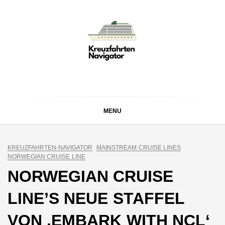
Skip
to
content
KREUZFAHRTEN
Kreuzfahrt-Neuigkeiten aus aller Welt
NAVIGATOR
MENU
KREUZFAHRTEN-NAVIGATOR
MAINSTREAM CRUISE LINES
NORWEGIAN CRUISE LINE
NORWEGIAN CRUISE
LINE’S NEUE STAFFEL
VON ‚EMBARK WITH NCL‘