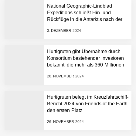
National Geographic-Lindblad
Expeditions schließt Hin- und
Rückflüge in die Antarktis nach der
historischen ersten „Antarctica
3. DEZEMBER 2024
Direct“-Kreuzfahrt ab
Hurtigruten gibt Übernahme durch
Konsortium bestehender Investoren
bekannt, die mehr als 360 Millionen
Euro neues Kapital in das
28. NOVEMBER 2024
Unternehmen einbringen
Hurtigruten belegt im Kreuzfahrtschiff-
Bericht 2024 von Friends of the Earth
den ersten Platz
26. NOVEMBER 2024