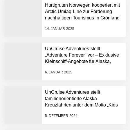
Hurtigruten Norwegen kooperiert mit
Arctic Umiaq Line zur Förderung
nachhaltigen Tourismus in Grönland
14. JANUAR 2025
UnCruise Adventures stellt
„Adventure Forever“ vor – Exklusive
Kleinschiff-Angebote für Alaska,
Mexiko, Hawaii und Galapagos
6. JANUAR 2025
UnCruise Adventures stellt
familienorientierte Alaska-
Kreuzfahrten unter dem Motto „Kids
in Nature“ vor – eine
5. DEZEMBER 2024
Entdeckungsreise voller Wunder für
alle Altersgruppen