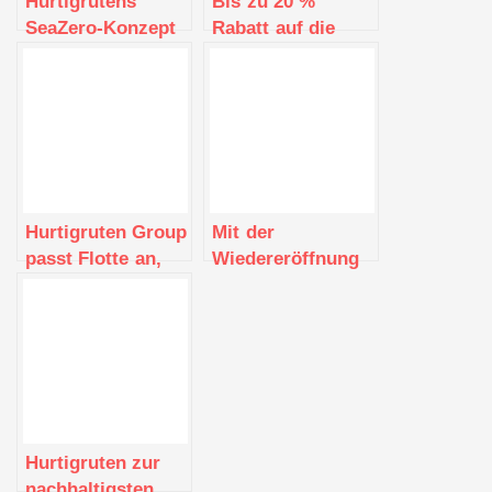
Hurtigrutens
Bis zu 20 %
SeaZero-Konzept
Rabatt auf die
gewinnt
„schönste Reise
renommierte
der Welt“
Auszeichnung
Hurtigruten Group
Mit der
passt Flotte an,
Wiedereröffnung
um
Norwegens nähert
Expeditionsrouten
sich der
zu erweitern und
Küstenexpress
norwegische
von Hurtigruten
Küstenfahrten
rechtzeitig zur
auszubauen
Nordlichtsaison
seinem
Hurtigruten zur
Normalbetrieb
nachhaltigsten