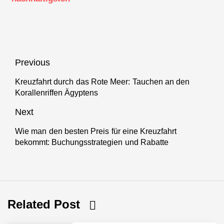
Marke der
norwegischen
Reise- und
Tourismusbranche
gekürt
Beitragsnavigation
Previous
Kreuzfahrt durch das Rote Meer: Tauchen an den
Previous
Korallenriffen Ägyptens
post:
Next
Wie man den besten Preis für eine Kreuzfahrt
Next
bekommt: Buchungsstrategien und Rabatte
post:
Related Post