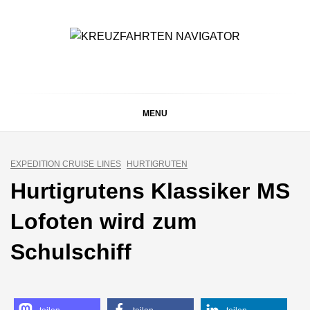
Skip
to
content
KREUZFAHRTEN
Kreuzfahrt-Neuigkeiten aus aller Welt
NAVIGATOR
MENU
EXPEDITION CRUISE LINES
HURTIGRUTEN
Hurtigrutens Klassiker MS
Lofoten wird zum
Schulschiff