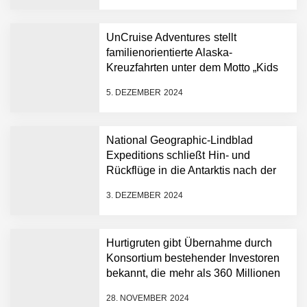
UnCruise Adventures stellt
familienorientierte Alaska-
Kreuzfahrten unter dem Motto „Kids
in Nature“ vor – eine
5. DEZEMBER 2024
Entdeckungsreise voller Wunder für
alle Altersgruppen
National Geographic-Lindblad
Expeditions schließt Hin- und
Rückflüge in die Antarktis nach der
historischen ersten „Antarctica
3. DEZEMBER 2024
Direct“-Kreuzfahrt ab
Hurtigruten gibt Übernahme durch
Konsortium bestehender Investoren
bekannt, die mehr als 360 Millionen
Euro neues Kapital in das
28. NOVEMBER 2024
Unternehmen einbringen