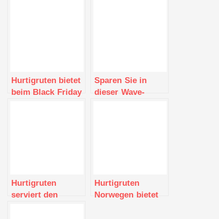
Hurtigruten bietet
Sparen Sie in
beim Black Friday
dieser Wave-
Sale bis zu 50 %
Saison bis zu
Rabatt
4.000 US-Dollar
mit Hurtigruten
und erkunden Sie
eine der
schönsten Küsten
der Welt.
Hurtigruten
Hurtigruten
serviert den
Norwegen bietet
besten Käse der
bis zu 50 % Rabatt
Welt und versenkt
bei seinem