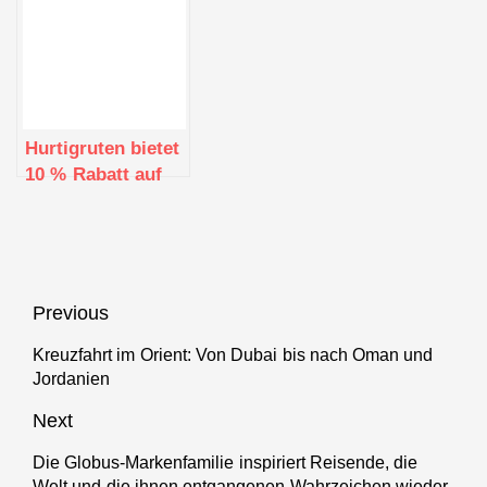
weitere 4.500
größten Black
Sektflaschen im
Friday-Angebot
Meer
aller Zeiten
Hurtigruten bietet
10 % Rabatt auf
alle Reisen
2025/26 sowie das
großzügigste
Bordguthaben
aller Zeiten
Beitragsnavigation
Previous
Kreuzfahrt im Orient: Von Dubai bis nach Oman und
Previous
Jordanien
post:
Next
Die Globus-Markenfamilie inspiriert Reisende, die
Next
Welt und die ihnen entgangenen Wahrzeichen wieder