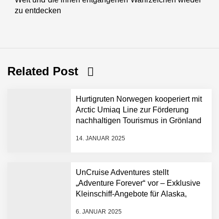
post:
zu entdecken
Related Post
Hurtigruten Norwegen kooperiert mit
Arctic Umiaq Line zur Förderung
nachhaltigen Tourismus in Grönland
14. JANUAR 2025
UnCruise Adventures stellt
„Adventure Forever“ vor – Exklusive
Kleinschiff-Angebote für Alaska,
Mexiko, Hawaii und Galapagos
6. JANUAR 2025