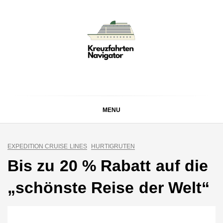
Skip
to
content
KREUZFAHRTEN
Kreuzfahrt-Neuigkeiten aus aller Welt
NAVIGATOR
MENU
EXPEDITION CRUISE LINES
HURTIGRUTEN
Bis zu 20 % Rabatt auf die
„schönste Reise der Welt“