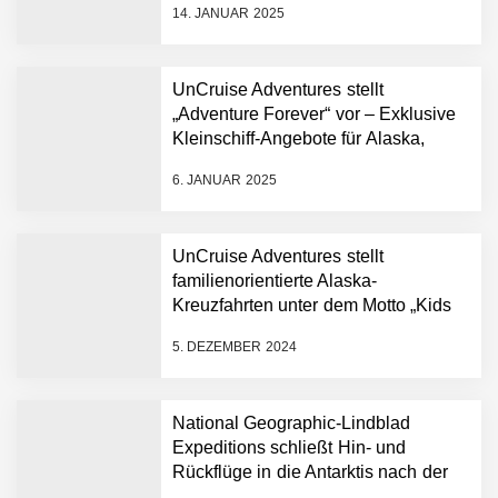
14. JANUAR 2025
UnCruise Adventures stellt
„Adventure Forever“ vor – Exklusive
Kleinschiff-Angebote für Alaska,
Mexiko, Hawaii und Galapagos
6. JANUAR 2025
UnCruise Adventures stellt
familienorientierte Alaska-
Kreuzfahrten unter dem Motto „Kids
in Nature“ vor – eine
5. DEZEMBER 2024
Entdeckungsreise voller Wunder für
alle Altersgruppen
National Geographic-Lindblad
Expeditions schließt Hin- und
Rückflüge in die Antarktis nach der
historischen ersten „Antarctica