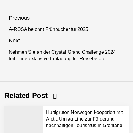
in Norway“ an
Beitragsnavigation
Previous
A-ROSA belohnt Frühbucher für 2025
Previous
post:
Next
Nehmen Sie an der Crystal Grand Challenge 2024
Next
teil: Eine exklusive Einladung für Reiseberater
post:
Related Post
Hurtigruten Norwegen kooperiert mit
Arctic Umiaq Line zur Förderung
nachhaltigen Tourismus in Grönland