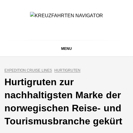
Skip
to
content
KREUZFAHRTEN
Kreuzfahrt-Neuigkeiten aus aller Welt
NAVIGATOR
MENU
EXPEDITION CRUISE LINES
HURTIGRUTEN
Hurtigruten zur
nachhaltigsten Marke der
norwegischen Reise- und
Tourismusbranche gekürt