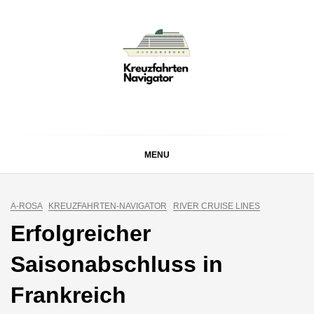
Skip
to
content
KREUZFAHRTEN
Kreuzfahrt-Neuigkeiten aus aller Welt
NAVIGATOR
MENU
A-ROSA
KREUZFAHRTEN-NAVIGATOR
RIVER CRUISE LINES
Erfolgreicher
Saisonabschluss in
Frankreich