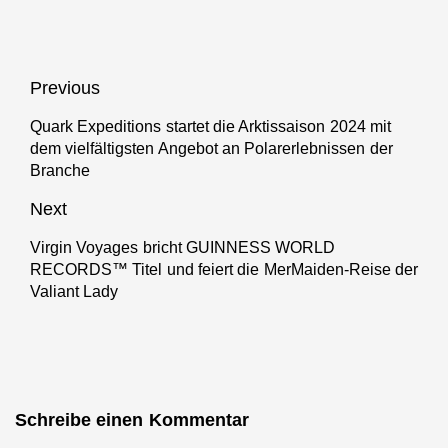
Beitragsnavigation
Previous
Quark Expeditions startet die Arktissaison 2024 mit
Previous
dem vielfältigsten Angebot an Polarerlebnissen der
post:
Branche
Next
Virgin Voyages bricht GUINNESS WORLD
Next
RECORDS™ Titel und feiert die MerMaiden-Reise der
post:
Valiant Lady
Schreibe einen Kommentar