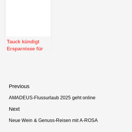
2024-2025
WELTREISEN UND
GROSSE REISEN
AN
Tauck kündigt
Ersparnisse für
Alleinreisende im
Jahr 2025 an
Beitragsnavigation
Previous
AMADEUS-Flussurlaub 2025 geht online
Previous
post:
Next
Neue Wein & Genuss-Reisen mit A-ROSA
Next
post: