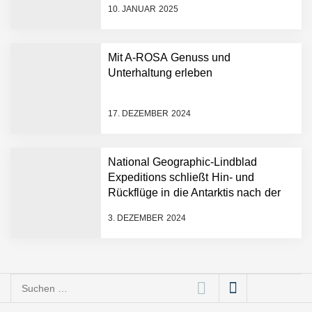
10. JANUAR 2025
Mit A-ROSA Genuss und
Unterhaltung erleben
17. DEZEMBER 2024
National Geographic-Lindblad
Expeditions schließt Hin- und
Rückflüge in die Antarktis nach der
historischen ersten „Antarctica
3. DEZEMBER 2024
Direct“-Kreuzfahrt ab
Suchen
nach: