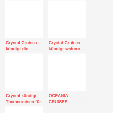
Crystal Cruises
Crystal Cruises
kündigt die
kündigt weitere
Rückkehr
wichtige
altgedienter
Ernennungen im
Kapitäne an, die
Führungsteam an
das Steuer der
Kreuzfahrtschiffe
übernehmen
Crystal kündigt
OCEANIA
Themenreisen für
CRUISES
2024 an
KÜNDIGT FÜR