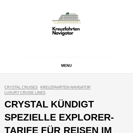
Skip
to
content
KREUZFAHRTEN
Kreuzfahrt-Neuigkeiten aus aller Welt
NAVIGATOR
MENU
CRYSTAL CRUISES
KREUZFAHRTEN-NAVIGATOR
LUXURY CRUISE LINES
CRYSTAL KÜNDIGT
SPEZIELLE EXPLORER-
TARIFE FÜR REISEN IM