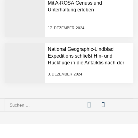
Mit A-ROSA Genuss und
Unterhaltung erleben
17. DEZEMBER 2024
National Geographic-Lindblad
Expeditions schließt Hin- und
Rückflüge in die Antarktis nach der
historischen ersten „Antarctica
3. DEZEMBER 2024
Direct“-Kreuzfahrt ab
Suchen
nach: