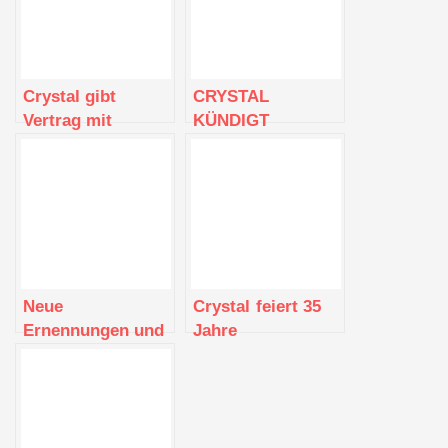
Crystal gibt
CRYSTAL
Vertrag mit
KÜNDIGT
Ensemble bekannt
SPEZIELLE
EXPLORER-
TARIFE FÜR
REISEN IM JAHR
2025 AN
Neue
Crystal feiert 35
Ernennungen und
Jahre
eine neue Vision
Außergewöhnlichkeit
bei Crystal
auf See
Cruises