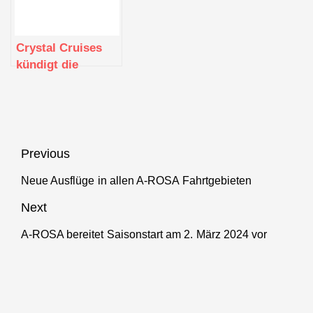
Crystal Cruises
kündigt die
Rückkehr
altgedienter
Kapitäne an, die
das Steuer der
Kreuzfahrtschiffe
Beitragsnavigation
Previous
übernehmen
Neue Ausflüge in allen A-ROSA Fahrtgebieten
Previous
post:
Next
A-ROSA bereitet Saisonstart am 2. März 2024 vor
Next
post: