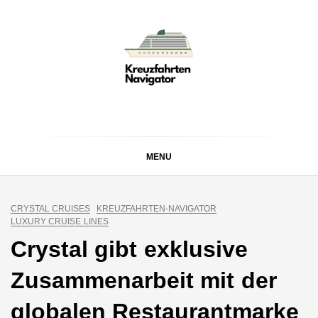
Skip
to
content
KREUZFAHRTEN
Kreuzfahrt-Neuigkeiten aus aller Welt
NAVIGATOR
MENU
CRYSTAL CRUISES
KREUZFAHRTEN-NAVIGATOR
LUXURY CRUISE LINES
Crystal gibt exklusive
Zusammenarbeit mit der
globalen Restaurantmarke