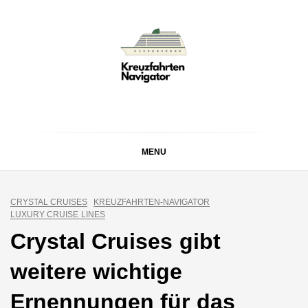
Skip
to
content
KREUZFAHRTEN
Kreuzfahrt-Neuigkeiten aus aller Welt
NAVIGATOR
MENU
CRYSTAL CRUISES
KREUZFAHRTEN-NAVIGATOR
LUXURY CRUISE LINES
Crystal Cruises gibt
weitere wichtige
Ernennungen für das