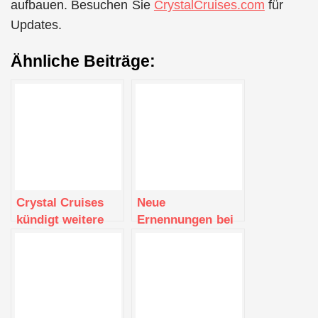
aufbauen. Besuchen Sie
CrystalCruises.com
für
Updates.
Ähnliche Beiträge:
Crystal Cruises
Neue
kündigt weitere
Ernennungen bei
wichtige
der
Ernennungen im
Wiedergründung
Führungsteam an
von Crystal
Cruises
verstärken die