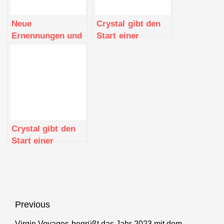
Unterstützung für
Reiseberater
Neue
Crystal gibt den
Ernennungen und
Start einer
eine neue Vision
außergewöhnlichen
bei Crystal
Initiative bekannt
Cruises
Crystal gibt den
Start einer
außergewöhnlichen
Initiative bekannt
Beitragsnavigation
Previous
Virgin Voyages begrüßt das Jahr 2023 mit dem