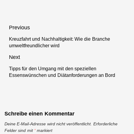
MEILENSTEIN
AUF CELEBRITY
ASCENT
Beitragsnavigation
Previous
Kreuzfahrt und Nachhaltigkeit: Wie die Branche
Previous
umweltfreundlicher wird
post:
Next
Tipps für den Umgang mit den speziellen
Next
Essenswünschen und Diätanforderungen an Bord
post:
Schreibe einen Kommentar
Deine E-Mail-Adresse wird nicht veröffentlicht.
Erforderliche
Felder sind mit
*
markiert