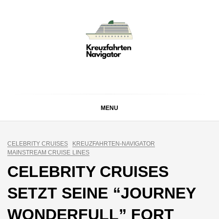
Skip
to
content
KREUZFAHRTEN
Kreuzfahrt-Neuigkeiten aus aller Welt
NAVIGATOR
MENU
CELEBRITY CRUISES
KREUZFAHRTEN-NAVIGATOR
MAINSTREAM CRUISE LINES
CELEBRITY CRUISES
SETZT SEINE “JOURNEY
WONDERFULL” FORT