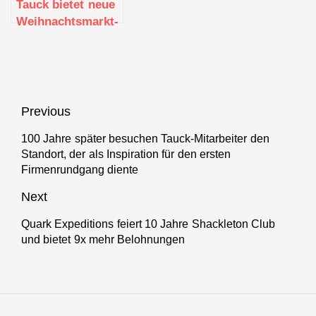
Tauck bietet neue
Weihnachtsmarkt-
Flusskreuzfahrt
auf der Seine an
Beitragsnavigation
Previous
100 Jahre später besuchen Tauck-Mitarbeiter den
Previous
Standort, der als Inspiration für den ersten
post:
Firmenrundgang diente
Next
Quark Expeditions feiert 10 Jahre Shackleton Club
Next
und bietet 9x mehr Belohnungen
post: