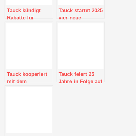
Tauck kündigt
Tauck startet 2025
Rabatte für
vier neue
Alleinreisende im
europäische
Jahr 2023 an
Landtouren
Tauck kooperiert
Tauck feiert 25
mit dem
Jahre in Folge auf
Luxusbahnunternehmen
der „World’s
Rocky
Best“-Liste des
Mountaineer für
Travel + Leisure
neue Reisen
Magazine