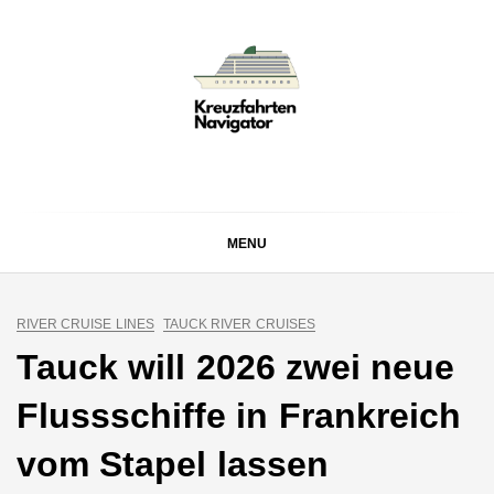
Skip
to
content
KREUZFAHRTEN
Kreuzfahrt-Neuigkeiten aus aller Welt
NAVIGATOR
MENU
RIVER CRUISE LINES
TAUCK RIVER CRUISES
Tauck will 2026 zwei neue
Flussschiffe in Frankreich
vom Stapel lassen