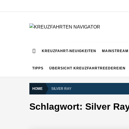
Skip
to
content
KREUZFAHRTEN NA
Kreuzfahrt-Neuigkeiten aus aller Welt
KREUZFAHRT-NEUIGKEITEN
MAINSTREAM 
TIPPS
ÜBERSICHT KREUZFAHRTREEDEREIEN
HOME
SILVER RAY
Schlagwort:
Silver Ra