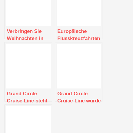
Verbringen Sie
Europäische
Weihnachten in
Flusskreuzfahrten
Europa mit Grand
im Frühjahr 2020:
Circle Cruise Line
Erstkunden
und sparen Sie für
sparen 500 USD
begrenzte Zeit bis
pro Person mit
zu 1.990 USD pro
Grand Circle
Paar
Cruise Line
Grand Circle
Grand Circle
Cruise Line steht
Cruise Line wurde
auf der Gold List
für die Travel +
2014 von Condé
Leisure 2023
Nast Traveler und
World’s Best
im Platinum Circle
Awards nominiert