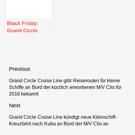
der „weltbesten
Flusskreuzfahrtunternehmen“
Black Friday:
Grand Circle
Cruise Line bietet
kostenlose Flüge
auf ausgewählten
Flusskreuzfahrten
im Jahr 2023 an
Beitragsnavigation
Previous
Grand Circle Cruise Line gibt Reiserouten für kleine
Previous
Schiffe an Bord der kürzlich erworbenen M/V Clio für
post:
2016 bekannt
Next
Grand Circle Cruise Line kündigt neue Kleinschiff-
Next
Kreuzfahrt nach Kuba an Bord der M/V Clio an
post: