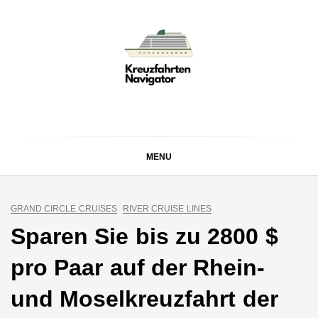
Skip
to
content
KREUZFAHRTEN
Kreuzfahrt-Neuigkeiten aus aller Welt
NAVIGATOR
MENU
GRAND CIRCLE CRUISES
RIVER CRUISE LINES
Sparen Sie bis zu 2800 $
pro Paar auf der Rhein-
und Moselkreuzfahrt der