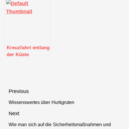
Die besten Routen
norwegischen
für kulturelle
Fjorde:
Entdeckungen
Naturschönheit
hautnah erleben
Kreuzfahrt entlang
der Küste
Norwegens: Die
berühmte
Hurtigruten-Route
Beitragsnavigation
Previous
Wissenswertes über Hurtigruten
Previous
post:
Next
Wie man sich auf die Sicherheitsmaßnahmen und
Next