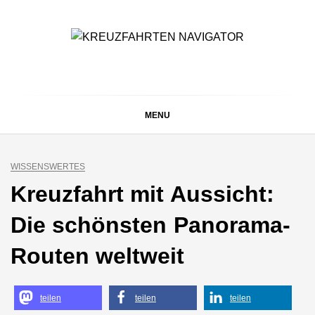
Skip
to
content
KREUZFAHRTEN
Kreuzfahrt-Neuigkeiten aus aller Welt
NAVIGATOR
MENU
WISSENSWERTES
Kreuzfahrt mit Aussicht:
Die schönsten Panorama-
Routen weltweit
teilen
teilen
teilen