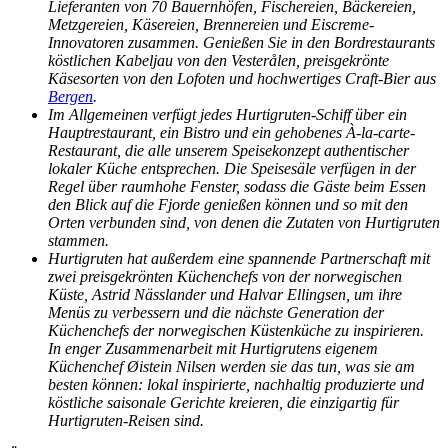
Lieferanten von 70 Bauernhöfen, Fischereien, Bäckereien,
Metzgereien, Käsereien, Brennereien und Eiscreme-
Innovatoren zusammen. Genießen Sie in den Bordrestaurants
köstlichen Kabeljau von den Vesterålen, preisgekrönte
Käsesorten von den Lofoten und hochwertiges Craft-Bier aus
Bergen
.
Im Allgemeinen verfügt jedes Hurtigruten-Schiff über ein
Hauptrestaurant, ein Bistro und ein gehobenes À-la-carte-
Restaurant, die alle unserem Speisekonzept authentischer
lokaler Küche entsprechen. Die Speisesäle verfügen in der
Regel über raumhohe Fenster, sodass die Gäste beim Essen
den Blick auf die Fjorde genießen können und so mit den
Orten verbunden sind, von denen die Zutaten von Hurtigruten
stammen.
Hurtigruten hat außerdem eine spannende Partnerschaft mit
zwei preisgekrönten Küchenchefs von der norwegischen
Küste, Astrid Nässlander und Halvar Ellingsen, um ihre
Menüs zu verbessern und die nächste Generation der
Küchenchefs der norwegischen Küstenküche zu inspirieren.
In enger Zusammenarbeit mit Hurtigrutens eigenem
Küchenchef Øistein Nilsen werden sie das tun, was sie am
besten können: lokal inspirierte, nachhaltig produzierte und
köstliche saisonale Gerichte kreieren, die einzigartig für
Hurtigruten-Reisen sind.