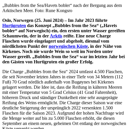
„Bubbles from the Sea/Havets bobler“ nach der Bergung aus dem
Arktischen Meer. Foto: Rune Kongsro
Oslo, Norwegen (25. Juni 2024) – Im Jahr 2023 führte
Hurtigruten
das Konzept „Bubbles from the Sea“ („Havets
bobler“ auf Norwegisch) ein, den ersten unter Wasser gereiften
Schaumwein, der in der
Arktis
reifte. Eine neue Charge
Flaschen wurde eingelagert und abgeholt, diesmal vom
nördlichsten Punkt der
norwegischen Küste
, in der Nähe von
Kirkenes. Noch nie wurde Wein so weit im Norden unter
Wasser gereift. „Bubbles from the Sea“ war im letzten Jahr bei
den Gästen von Hurtigruten ein großer Erfolg.
Die Charge „Bubbles from the Sea“ 2024 umfasst 4.500 Flaschen,
die seit November letzten Jahres in einer Tiefe von 34 Metern (112
Fuß) 70 Grad nördlich außerhalb von Bugøynes bei Kirkenes
gelagert werden. Die Idee ist, dass die Reifung in kälteren Meeren
mit einer Temperatur von 5 Grad Celsius (41 Grad Fahrenheit),
höherem Druck und ständiger Dunkelheit eine sehr ausgeprägte
Reifung des Weins ermöglicht. Die Charge dieser Saison war eine
deutliche Steigerung der ursprünglich 2022 versenkten 1.500
Flaschen für die Saison 2023. Aufgrund der hohen Nachfrage wird
die Menge weiter auf bis zu 5.000 Flaschen erhöht, die diesen
September an einem neuen, geheimen Ort entlang der norwegischen
Küste versenkt werden.