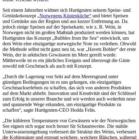
Seit einem Jahrzehnt widmet sich Hurtigruten seinem Speise- und
Getränkekonzept
„Norwegens Küstenküche“
und bietet Speisen
und Getränke aus der Region und aus kurzer Entfernung an. Da
jedoch einige Speisen auf der Speisekarte, wie z. B. Wein, in
Norwegen nicht im großen Maßstab produziert werden können, hat
Hurtigruten das Konzept „Bubbles from the Sea“ entwickelt, um
dem Wein eine einzigartige norwegische Note zu verleihen. Obwohl
die Methode selbst nicht ganz neu ist, war „Havets Bobler“ der erste
Wein, der in arktischen Gewässern im Meer gereift wurde.
Mittlerweile ist es ein jährliches Ereignis und überzeugt die Gäste
sowohl mit Geschmack als auch mit Konzept.
„Durch die Lagerung von Sekt auf dem Meeresgrund unter
günstigen Bedingungen ist es uns gelungen, ein einzigartiges
Geschmackserlebnis zu schaffen, das sich von anderen Produkten
auf dem Markt abhebt. Innovation und Kreativität sind der Schlüssel
zum Erfolg in unserer Branche und wir werden auch weiterhin neue
und spannende Wege erkunden, um einzigartige Produkte zu
schaffen“, sagte Hurtigruten-CEO Hedda Felin.
„Die kühleren Temperaturen von Gewässern wie der Norwegischen
See eignen sich sogar noch besser für Schaumweine. Die stabile
Unterwasserumgebung verbessert die Struktur des Weins, verbessert
die Kohlensäure und erzeugt weichere, weichere Bläschen, während