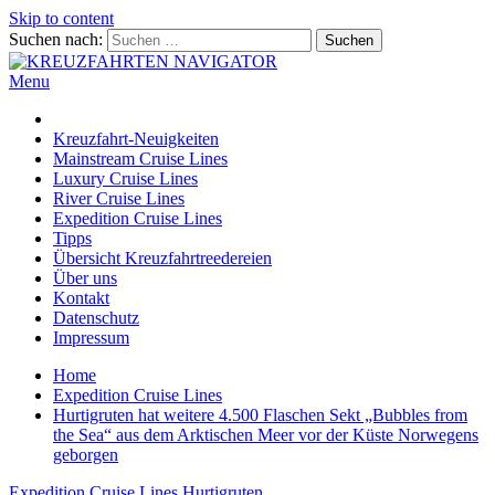
Skip to content
Suchen nach:
Menu
KREUZFAHRTEN NAVIGATOR
Kreuzfahrt-Neuigkeiten aus aller Welt
Kreuzfahrt-Neuigkeiten
Mainstream Cruise Lines
Luxury Cruise Lines
River Cruise Lines
Expedition Cruise Lines
Tipps
Übersicht Kreuzfahrtreedereien
Über uns
Kontakt
Datenschutz
Impressum
Home
Expedition Cruise Lines
Hurtigruten hat weitere 4.500 Flaschen Sekt „Bubbles from
the Sea“ aus dem Arktischen Meer vor der Küste Norwegens
geborgen
Expedition Cruise Lines
Hurtigruten