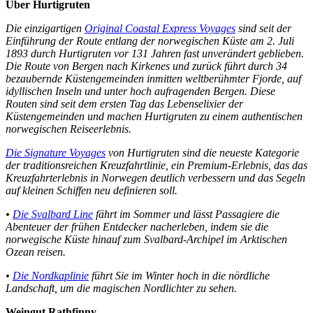
Über Hurtigruten
Die einzigartigen
Original Coastal Express Voyages
sind seit der
Einführung der Route entlang der norwegischen Küste am 2. Juli
1893 durch Hurtigruten vor 131 Jahren fast unverändert geblieben.
Die Route von Bergen nach Kirkenes und zurück führt durch 34
bezaubernde Küstengemeinden inmitten weltberühmter Fjorde, auf
idyllischen Inseln und unter hoch aufragenden Bergen. Diese
Routen sind seit dem ersten Tag das Lebenselixier der
Küstengemeinden und machen Hurtigruten zu einem authentischen
norwegischen Reiseerlebnis.
Die Signature Voyages
von Hurtigruten
sind die neueste Kategorie
der traditionsreichen Kreuzfahrtlinie, ein Premium-Erlebnis, das das
Kreuzfahrterlebnis in Norwegen deutlich verbessern und das Segeln
auf kleinen Schiffen neu definieren soll.
•
Die Svalbard Line
fährt im Sommer und lässt Passagiere die
Abenteuer der frühen Entdecker nacherleben, indem sie die
norwegische Küste hinauf zum Svalbard-Archipel im Arktischen
Ozean reisen.
•
Die Nordkaplinie
führt Sie im Winter hoch in die nördliche
Landschaft, um die magischen Nordlichter zu sehen.
Weingut Rathfinny