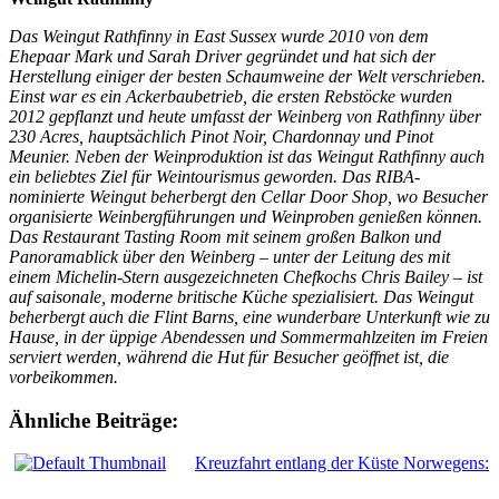
Das Weingut Rathfinny in East Sussex wurde 2010 von dem
Ehepaar Mark und Sarah Driver gegründet und hat sich der
Herstellung einiger der besten Schaumweine der Welt verschrieben.
Einst war es ein Ackerbaubetrieb, die ersten Rebstöcke wurden
2012 gepflanzt und heute umfasst der Weinberg von Rathfinny über
230 Acres, hauptsächlich Pinot Noir, Chardonnay und Pinot
Meunier. Neben der Weinproduktion ist das Weingut Rathfinny auch
ein beliebtes Ziel für Weintourismus geworden. Das RIBA-
nominierte Weingut beherbergt den Cellar Door Shop, wo Besucher
organisierte Weinbergführungen und Weinproben genießen können.
Das Restaurant Tasting Room mit seinem großen Balkon und
Panoramablick über den Weinberg – unter der Leitung des mit
einem Michelin-Stern ausgezeichneten Chefkochs Chris Bailey – ist
auf saisonale, moderne britische Küche spezialisiert. Das Weingut
beherbergt auch die Flint Barns, eine wunderbare Unterkunft wie zu
Hause, in der üppige Abendessen und Sommermahlzeiten im Freien
serviert werden, während die Hut für Besucher geöffnet ist, die
vorbeikommen.
Ähnliche Beiträge:
Kreuzfahrt entlang der Küste Norwegens: