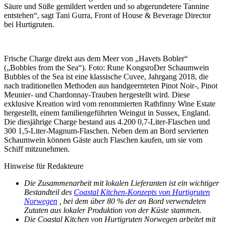
Säure und Süße gemildert werden und so abgerundetere Tannine
entstehen“, sagt Tani Gurra, Front of House & Beverage Director
bei Hurtigruten.
Frische Charge direkt aus dem Meer von „Havets Bobler“
(„Bobbles from the Sea“). Foto: Rune KongsroDer Schaumwein
Bubbles of the Sea ist eine klassische Cuvee, Jahrgang 2018, die
nach traditionellen Methoden aus handgeernteten Pinot Noir-, Pinot
Meunier- und Chardonnay-Trauben hergestellt wird. Diese
exklusive Kreation wird vom renommierten Rathfinny Wine Estate
hergestellt, einem familiengeführten Weingut in Sussex, England.
Die diesjährige Charge bestand aus 4.200 0,7-Liter-Flaschen und
300 1,5-Liter-Magnum-Flaschen. Neben dem an Bord servierten
Schaumwein können Gäste auch Flaschen kaufen, um sie vom
Schiff mitzunehmen.
Hinweise für Redakteure
Die Zusammenarbeit mit lokalen Lieferanten ist ein wichtiger
Bestandteil des
Coastal Kitchen-Konzepts von Hurtigruten
Norwegen
, bei dem über 80 % der an Bord verwendeten
Zutaten aus lokaler Produktion von der Küste stammen.
Die Coastal Kitchen von Hurtigruten Norwegen arbeitet mit