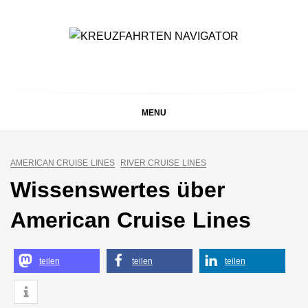
Skip
to
content
KREUZFAHRTEN
Kreuzfahrt-Neuigkeiten aus aller Welt
NAVIGATOR
MENU
AMERICAN CRUISE LINES
RIVER CRUISE LINES
Wissenswertes über
American Cruise Lines
teilen
teilen
teilen