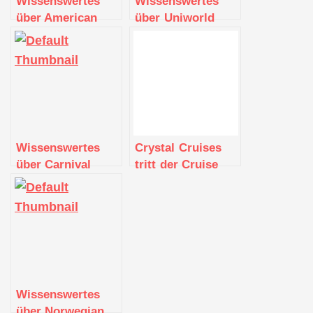
Wissenswertes
Wissenswertes
über American
über Uniworld
Queen Steamboat
Boutique River
Company
Cruise Collection
Wissenswertes
Crystal Cruises
über Carnival
tritt der Cruise
Cruise Line
Lines International
Association bei
Wissenswertes
über Norwegian