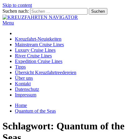
Skip to content
Suchen nach:
Menu
KREUZFAHRTEN NAVIGATOR
Kreuzfahrt-Neuigkeiten aus aller Welt
Kreuzfahrt-Neuigkeiten
Mainstream Cruise Lines
Luxury Cruise Lines
River Cruise Lines
Expedition Cruise Lines
Tipps
Übersicht Kreuzfahrtreedereien
Über uns
Kontakt
Datenschutz
Impressum
Home
Quantum of the Seas
Schlagwort:
Quantum of the
Seas