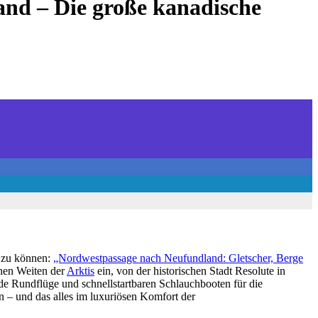
and – Die große kanadische
n zu können:
„Nordwestpassage nach Neufundland: Gletscher, Berge
chen Weiten der
Arktis
ein, von der historischen Stadt Resolute in
de Rundflüge und schnellstartbaren Schlauchbooten für die
 – und das alles im luxuriösen Komfort der