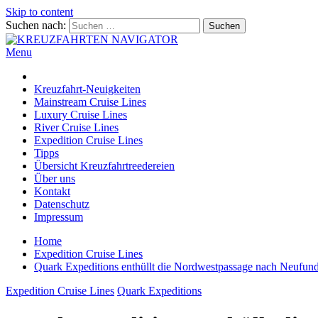
Skip to content
Suchen nach:
Menu
KREUZFAHRTEN NAVIGATOR
Kreuzfahrt-Neuigkeiten aus aller Welt
Kreuzfahrt-Neuigkeiten
Mainstream Cruise Lines
Luxury Cruise Lines
River Cruise Lines
Expedition Cruise Lines
Tipps
Übersicht Kreuzfahrtreedereien
Über uns
Kontakt
Datenschutz
Impressum
Home
Expedition Cruise Lines
Quark Expeditions enthüllt die Nordwestpassage nach Neufund
Expedition Cruise Lines
Quark Expeditions