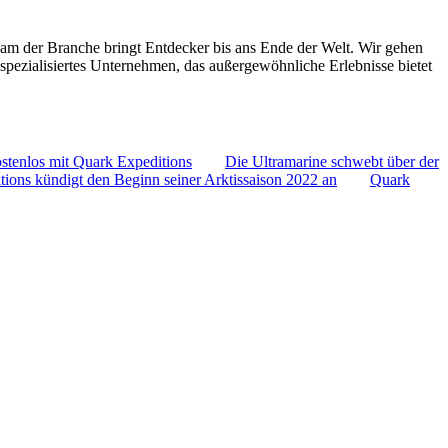
Team der Branche bringt Entdecker bis ans Ende der Welt. Wir gehen
 spezialisiertes Unternehmen, das außergewöhnliche Erlebnisse bietet
ostenlos mit Quark Expeditions
Die Ultramarine schwebt über der
ions kündigt den Beginn seiner Arktissaison 2022 an
Quark