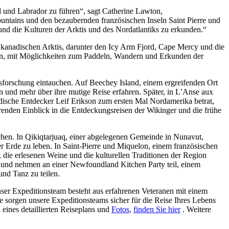
d und Labrador zu führen“, sagt Catherine Lawton,
untains und den bezaubernden französischen Inseln Saint Pierre und
und die Kulturen der Arktis und des Nordatlantiks zu erkunden.“
 kanadischen Arktis, darunter den Icy Arm Fjord, Cape Mercy und die
rn, mit Möglichkeiten zum Paddeln, Wandern und Erkunden der
isforschung eintauchen. Auf Beechey Island, einem ergreifenden Ort
 und mehr über ihre mutige Reise erfahren. Später, in L’Anse aux
ische Entdecker Leif Erikson zum ersten Mal Nordamerika betrat,
renden Einblick in die Entdeckungsreisen der Wikinger und die frühe
uchen. In Qikiqtarjuaq, einer abgelegenen Gemeinde in Nunavut,
er Erde zu leben. In Saint-Pierre und Miquelon, einem französischen
die erlesenen Weine und die kulturellen Traditionen der Region
s und nehmen an einer Newfoundland Kitchen Party teil, einem
nd Tanz zu teilen.
 Unser Expeditionsteam besteht aus erfahrenen Veteranen mit einem
 sorgen unsere Expeditionsteams sicher für die Reise Ihres Lebens
eines detaillierten Reiseplans und
Fotos
,
finden Sie hier
. Weitere