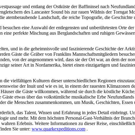
westpassage und entlang der Ostküste der Baffininsel nach Neufundlan
engletschern des Lancaster Sound bis zur rauen Wildnis der Torngat Mo
die atemberaubende Landschaft, die reiche Topografie, die Geschichte 
nd besuchen eine Auswahl der entlegensten und unberührtesten Orte der
en eine perfekte Mischung aus Berglandschaften und ruhigen Gewässe
lten, und in die geheimnisvolle und faszinierende Geschichte der Arkt
erden Gäste die Gräber von Franklins Mannschaftsmitgliedern besuchen
en, von der angenommen wird, dass sie der Ort war, an dem der nord
e seiner Art in Nordamerika, bietet einen einzigartigen und faszinie
n die vielfältigen Kulturen dieser unterschiedlichen Regionen einzuta
ensweise der Inuit und wie es ist, in einem der rauesten Klimazonen d
Häuser die Gäste willkommen, während sie durch die köstliche Küche, 
ie Gäste etwas über das volkstümliche musikalische Erbe Neufundland
ei der die Menschen zusammenkommen, um Musik, Geschichten, Essen u
orderlich, das Talent, Wissen und Erfahrung in jedes Detail einbringt.
logie und mehr. Mit dem höchsten Personal-Gast-Verhältnis der Branche
ahren Erlebnis. Weitere Informationen zu dieser Reise, einschließlich 
finden Sie unter:
www.quarkexpeditions.com
.