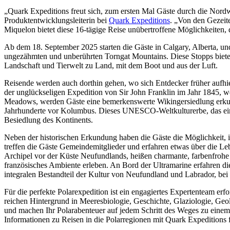
„Quark Expeditions freut sich, zum ersten Mal Gäste durch die Nord
Produktentwicklungsleiterin bei
Quark Expeditions
. „Von den Gezeit
Miquelon bietet diese 16-tägige Reise unübertroffene Möglichkeiten, 
Ab dem 18. September 2025 starten die Gäste in Calgary, Alberta, u
ungezähmten und unberührten Torngat Mountains. Diese Stopps biet
Landschaft und Tierwelt zu Land, mit dem Boot und aus der Luft.
Reisende werden auch dorthin gehen, wo sich Entdecker früher aufhie
der unglückseligen Expedition von Sir John Franklin im Jahr 1845, w
Meadows, werden Gäste eine bemerkenswerte Wikingersiedlung erkund
Jahrhunderte vor Kolumbus. Dieses UNESCO-Weltkulturerbe, das einzig
Besiedlung des Kontinents.
Neben der historischen Erkundung haben die Gäste die Möglichkeit, i
treffen die Gäste Gemeindemitglieder und erfahren etwas über die Leb
Archipel vor der Küste Neufundlands, heißen charmante, farbenfrohe 
französisches Ambiente erleben. An Bord der Ultramarine erfahren d
integralen Bestandteil der Kultur von Neufundland und Labrador, b
Für die perfekte Polarexpedition ist ein engagiertes Expertenteam erf
reichen Hintergrund in Meeresbiologie, Geschichte, Glaziologie, Geo
und machen Ihr Polarabenteuer auf jedem Schritt des Weges zu einem w
Informationen zu Reisen in die Polarregionen mit Quark Expeditions 