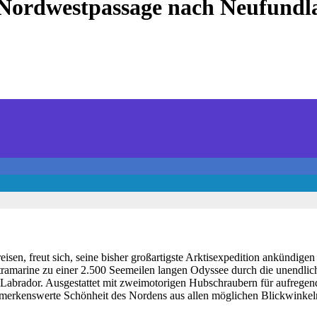
 Nordwestpassage nach Neufundl
isen, freut sich, seine bisher großartigste Arktisexpedition ankündige
tramarine zu einer 2.500 Seemeilen langen Odyssee durch die unendli
d Labrador. Ausgestattet mit zweimotorigen Hubschraubern für aufregen
emerkenswerte Schönheit des Nordens aus allen möglichen Blickwinkeln