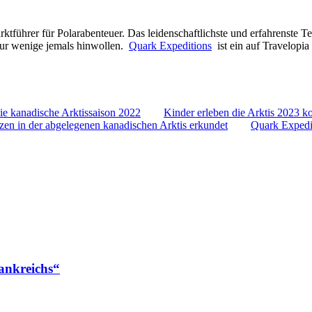
ktführer für Polarabenteuer. Das leidenschaftlichste und erfahrenste 
nur wenige jemals hinwollen.
Quark Expeditions
ist ein auf Travelopia
die kanadische Arktissaison 2022
Kinder erleben die Arktis 2023 k
en in der abgelegenen kanadischen Arktis erkundet
Quark Expedit
ankreichs“