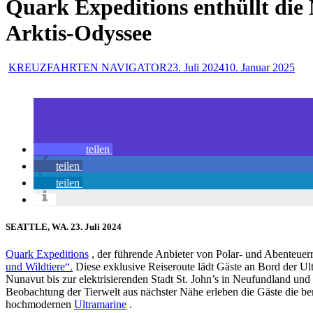
Quark Expeditions enthüllt die
Arktis-Odyssee
KREUZFAHRTEN NAVIGATOR
23. Juli 2024
10. Januar 2025
teilen
teilen
teilen
SEATTLE, WA. 23. Juli 2024
Quark Expeditions
, der führende Anbieter von Polar- und Abenteuerre
und Wildtiere“.
Diese exklusive Reiseroute lädt Gäste an Bord der Ul
Nunavut bis zur elektrisierenden Stadt St. John’s in Neufundland un
Beobachtung der Tierwelt aus nächster Nähe erleben die Gäste die b
hochmodernen
Ultramarine
.