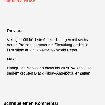
für den A-ROSA
Urlaub 2024
Beitragsnavigation
Previous
Viking erhält höchste Auszeichnungen mit sechs
Previous
neuen Preisen, darunter die Einstufung als beste
post:
Luxuslinie durch US News & World Report
Next
Hurtigruten Norwegen bietet bis zu 50 % Rabatt bei
Next
seinem größten Black Friday-Angebot aller Zeiten
post:
Schreibe einen Kommentar