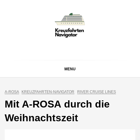
Skip
to
content
KREUZFAHRTEN
Kreuzfahrt-Neuigkeiten aus aller Welt
NAVIGATOR
MENU
A-ROSA
KREUZFAHRTEN-NAVIGATOR
RIVER CRUISE LINES
Mit A-ROSA durch die
Weihnachtszeit