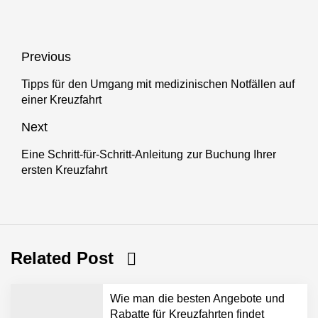
Great Bear
Rainforest
Beitragsnavigation
Previous
Tipps für den Umgang mit medizinischen Notfällen auf
Previous
einer Kreuzfahrt
post:
Next
Eine Schritt-für-Schritt-Anleitung zur Buchung Ihrer
Next
ersten Kreuzfahrt
post:
Related Post
Wie man die besten Angebote und
Rabatte für Kreuzfahrten findet