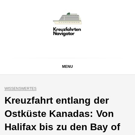
Skip
to
content
KREUZFAHRTEN
Kreuzfahrt-Neuigkeiten aus aller Welt
NAVIGATOR
MENU
WISSENSWERTES
Kreuzfahrt entlang der
Ostküste Kanadas: Von
Halifax bis zu den Bay of