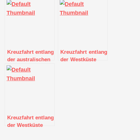
Kanadas:
Kanadas: Von
Naturschönheiten
Vancouver bis zu
und charmante
den Haida Gwaii-
Städte
Inseln
Kreuzfahrt entlang
Kreuzfahrt entlang
der australischen
der Westküste
Ostküste: Von
Kanadas: Von
Sydney bis zum
Vancouver bis zu
Great Barrier Reef
den Inside
Passage
Kreuzfahrt entlang
der Westküste
Kanadas: Von
Victoria bis zum