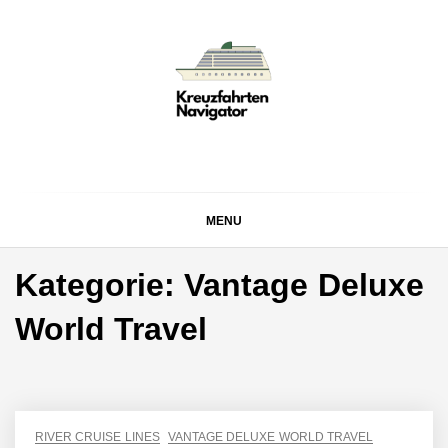
Skip
to
content
KREUZFAHRTEN
Kreuzfahrt-Neuigkeiten aus aller Welt
NAVIGATOR
MENU
Kategorie:
Vantage Deluxe
World Travel
RIVER CRUISE LINES
VANTAGE DELUXE WORLD TRAVEL