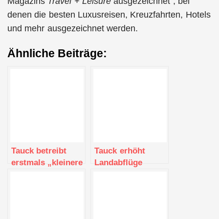
Magazins
Travel + Leisure
ausgezeichnet , bei
denen die besten Luxusreisen, Kreuzfahrten, Hotels
und mehr ausgezeichnet werden.
Ähnliche Beiträge:
Tauck betreibt
Tauck erhöht
erstmals „kleinere
Landabflüge
Gruppen“
kleiner Gruppen
für 2023 um 35 %