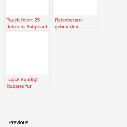
Tauck feiert 25
Reiseberater
Jahre in Folge auf
geben den
der „World’s
Schulungsprogrammen
Best“-Liste des
der Tauck
Travel + Leisure
Academy in
Magazine
Jordanien und
Alberta, Kanada,
gute Noten
Tauck kündigt
Rabatte für
Alleinreisende im
Jahr 2023 an
Beitragsnavigation
Previous