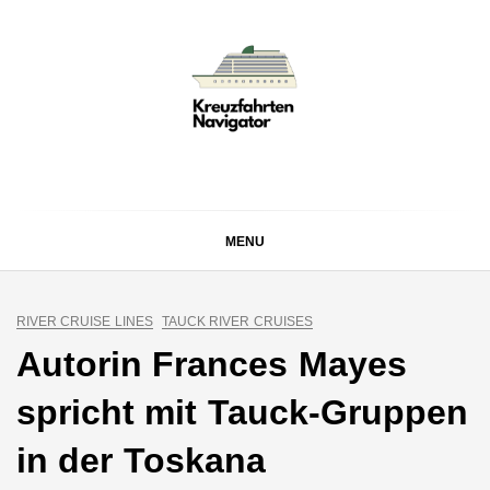
Skip
to
content
KREUZFAHRTEN
Kreuzfahrt-Neuigkeiten aus aller Welt
NAVIGATOR
MENU
RIVER CRUISE LINES
TAUCK RIVER CRUISES
Autorin Frances Mayes
spricht mit Tauck-Gruppen
in der Toskana