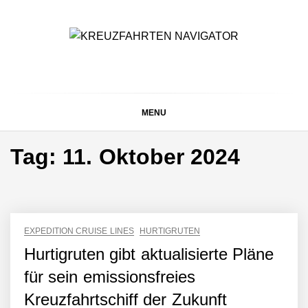
Skip
to
content
KREUZFAHRTEN
Kreuzfahrt-Neuigkeiten aus aller Welt
NAVIGATOR
MENU
Tag:
11. Oktober 2024
EXPEDITION CRUISE LINES
HURTIGRUTEN
Hurtigruten gibt aktualisierte Pläne
für sein emissionsfreies
Kreuzfahrtschiff der Zukunft